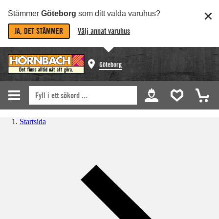
Stämmer
Göteborg
som ditt valda varuhus?
JA, DET STÄMMER
Välj annat varuhus
Göteborg
Startsida