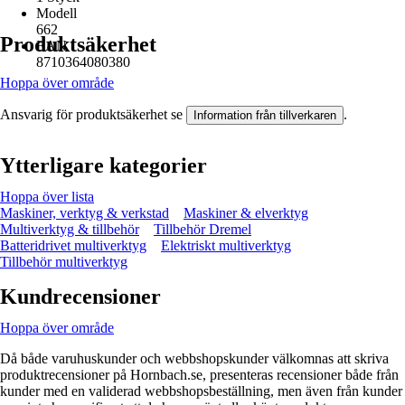
Modell
662
Produktsäkerhet
EAN
8710364080380
Hoppa över område
Ansvarig för produktsäkerhet se
.
Information från tillverkaren
Ytterligare kategorier
Hoppa över lista
Maskiner, verktyg & verkstad
Maskiner & elverktyg
Multiverktyg & tillbehör
Tillbehör Dremel
Batteridrivet multiverktyg
Elektriskt multiverktyg
Tillbehör multiverktyg
Kundrecensioner
Hoppa över område
Då både varuhuskunder och webbshopskunder välkomnas att skriva
produktrecensioner på Hornbach.se, presenteras recensioner både från
kunder med en validerad webbshopsbeställning, men även från kunder