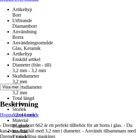
Artikeltyp
Borr
Utförande
Diamantborr
Användning
Borra
Användningsområde
Glas, Keramik
Artikeltyp
Enskild artikel
Diameter (från - till)
3,2 mm - 3,2 mm
Skaftdiameter
3,2 mm
Arbetsdiameter
Visa mer
3,2 mm
Total längd
Beskrivning
44 mm
Storlek
Hoppa över område
3.2x44 mm
Material
- Dremel glasborr 662 är ett perfekt tillbehör för att borra i glas. - Du
Diamant
kan borra fina hål med 3,2 mm i diameter. - Används tillsammans med
Innehåll
Dremel's sladdlösa maskiner.
1 Styck