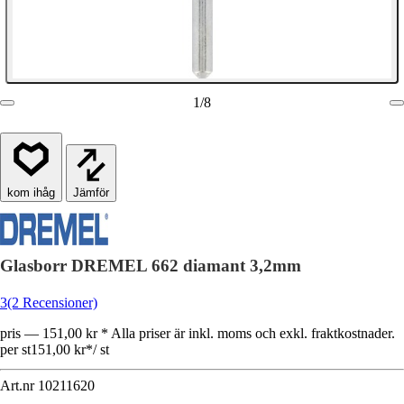
1
/
8
Jämför
Glasborr DREMEL 662 diamant 3,2mm
3
(2 Recensioner)
pris — 151,00 kr * Alla priser är inkl. moms och exkl. fraktkostnader.
per st
151,00 kr
*
/
st
Art.nr
10211620