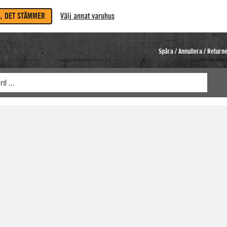
A, DET STÄMMER
Välj annat varuhus
Spåra / Annullera / Return