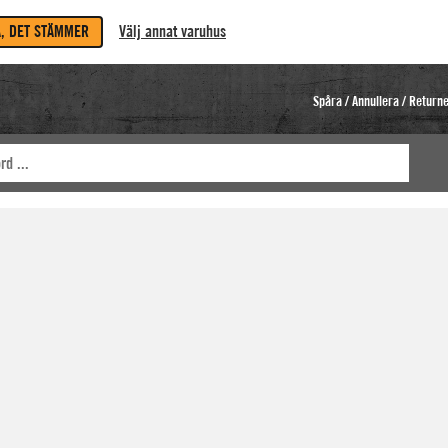
A, DET STÄMMER
Välj annat varuhus
Spåra / Annullera / Return