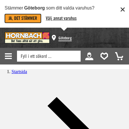
Stämmer
Göteborg
som ditt valda varuhus?
JA, DET STÄMMER
Välj annat varuhus
Göteborg
Startsida