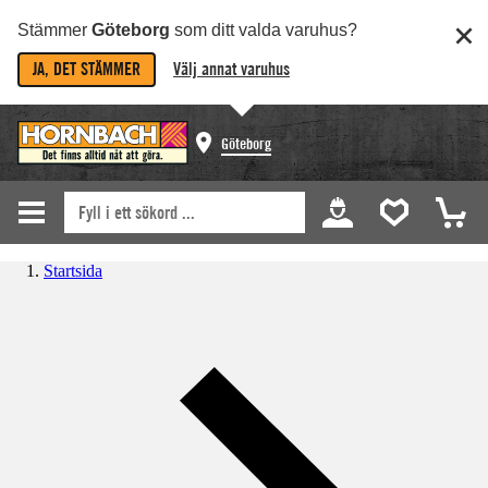
Stämmer
Göteborg
som ditt valda varuhus?
JA, DET STÄMMER
Välj annat varuhus
Göteborg
Startsida