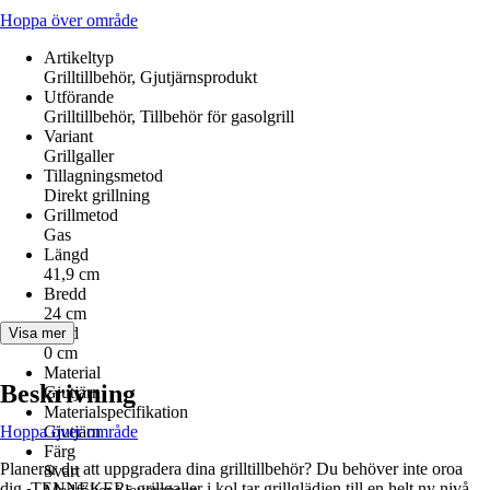
Hoppa över område
Artikeltyp
Grilltillbehör, Gjutjärnsprodukt
Utförande
Grilltillbehör, Tillbehör för gasolgrill
Variant
Grillgaller
Tillagningsmetod
Direkt grillning
Grillmetod
Gas
Längd
41,9 cm
Bredd
24 cm
Höjd
Visa mer
0 cm
Material
Beskrivning
Gjutjärn
Materialspecifikation
Hoppa över område
Gjutjärn
Färg
Planerar du att uppgradera dina grilltillbehör? Du behöver inte oroa
Svart
dig. TENNEKERs grillgaller i kol tar grillglädjen till en helt ny nivå.