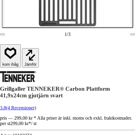
1
/
3
Jämför
Grillgaller TENNEKER® Carbon Plattform
41,9x24cm gjutjärn svart
3.8
(4 Recensioner)
pris — 299,00 kr * Alla priser är inkl. moms och exkl. fraktkostnader.
per st
299,00 kr
*
/
st