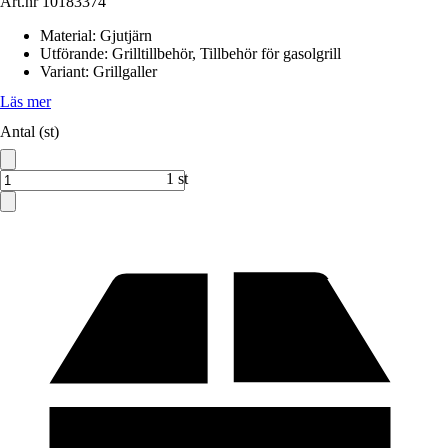
Art.nr
10183374
Material
:
Gjutjärn
Utförande
:
Grilltillbehör, Tillbehör för gasolgrill
Variant
:
Grillgaller
Läs mer
Antal (st)
1 st