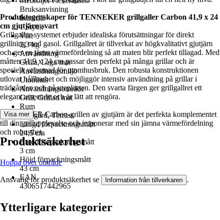
Medföljer i leveransen
Bruksanvisning
Produktegenskaper för TENNEKER grillgaller Carbon 41,9 x 24
Innehåll
cm gjutjärn svart
1 Styck
Grillgaller-systemet erbjuder idealiska förutsättningar för direkt
Vikt
grillning med gasol. Grillgallret är tillverkat av högkvalitativt gjutjärn
2,3 kg
och ger en jämn värmefördelning så att maten blir perfekt tillagad. Med
Användning
måtten 41,9 x 24 cm passar den perfekt på många grillar och är
Grilla, Laga mat
speciellt utformad för utomhusbruk. Den robusta konstruktionen
Användningsmiljö
utlovar hållbarhet och möjliggör intensiv användning på grillar i
Utomhus
trädgården och på uteplatsen. Den svarta färgen ger grillgallret ett
Användningsområde
elegant utseende och är lätt att rengöra.
Grill, Grillad mat
Rum
TENNEKER Carbon-grillen av gjutjärn är det perfekta komplementet
Visa mer
Trädgård, Terrass
till din grillupplevelse och imponerar med sin jämna värmefördelning
Längd förpackningsmått
och robusthet.
24,5 cm
Produktsäkerhet
Bredd förpackningsmått
3 cm
Höjd förpackningsmått
Hoppa över område
43 cm
EAN
Ansvarig för produktsäkerhet se
.
Information från tillverkaren
4306517442965
Ytterligare kategorier