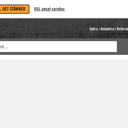
A, DET STÄMMER
Välj annat varuhus
Spåra / Annullera / Return