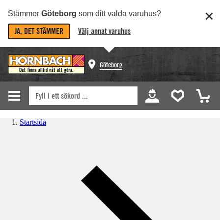
Stämmer
Göteborg
som ditt valda varuhus?
JA, DET STÄMMER
Välj annat varuhus
Göteborg
Startsida