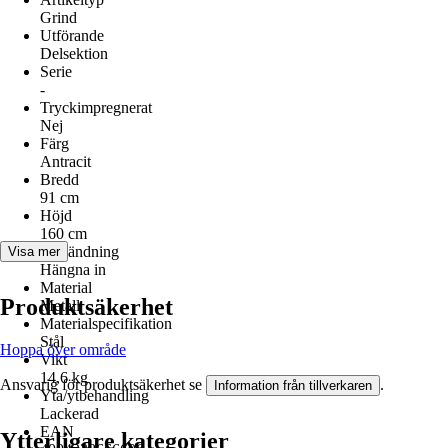
Grind
Utförande
Delsektion
Serie
-
Tryckimpregnerat
Nej
Färg
Antracit
Bredd
91 cm
Höjd
160 cm
Användning
Visa mer
Hängna in
Material
Produktsäkerhet
Metall
Materialspecifikation
Stål
Hoppa över område
Vikt
14,6 kg
Ansvarig för produktsäkerhet se
.
Information från tillverkaren
Yta/ytbehandling
Lackerad
EAN
Ytterligare kategorier