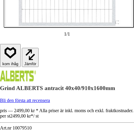
1
/
1
Jämför
Grind ALBERTS antracit 40x40/910x1600mm
Bli den första att recensera
pris — 2499,00 kr * Alla priser är inkl. moms och exkl. fraktkostnader.
per st
2499,00 kr
*
/
st
Art.nr
10079510