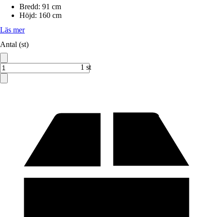
Bredd
:
91 cm
Höjd
:
160 cm
Läs mer
Antal (st)
1 st