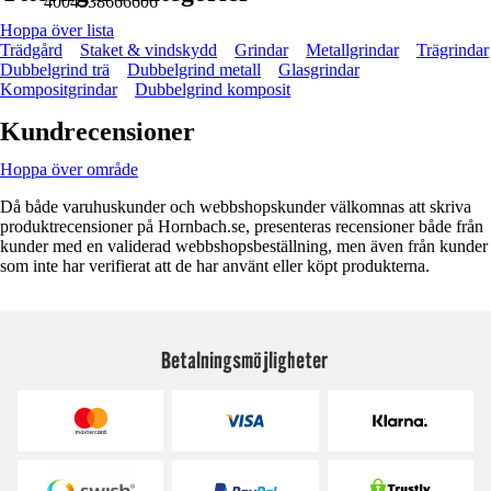
4004338666606
Hoppa över lista
Trädgård
Staket & vindskydd
Grindar
Metallgrindar
Trägrindar
Dubbelgrind trä
Dubbelgrind metall
Glasgrindar
Kompositgrindar
Dubbelgrind komposit
Kundrecensioner
Hoppa över område
Då både varuhuskunder och webbshopskunder välkomnas att skriva
produktrecensioner på Hornbach.se, presenteras recensioner både från
kunder med en validerad webbshopsbeställning, men även från kunder
som inte har verifierat att de har använt eller köpt produkterna.
Betalningsmöjligheter