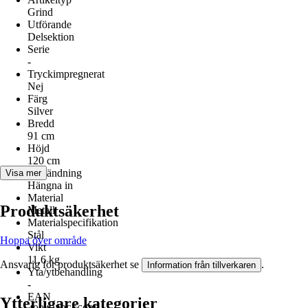
Grind
Utförande
Delsektion
Serie
-
Tryckimpregnerat
Nej
Färg
Silver
Bredd
91 cm
Höjd
120 cm
Användning
Visa mer
Hängna in
Material
Produktsäkerhet
Metall
Materialspecifikation
Stål
Hoppa över område
Vikt
11,6 kg
Ansvarig för produktsäkerhet se
.
Information från tillverkaren
Yta/ytbehandling
-
EAN
Ytterligare kategorier