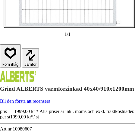
1
/
1
Jämför
Grind ALBERTS varmförzinkad 40x40/910x1200mm
Bli den första att recensera
pris — 1999,00 kr * Alla priser är inkl. moms och exkl. fraktkostnader.
per st
1999,00 kr
*
/
st
Art.nr
10080607