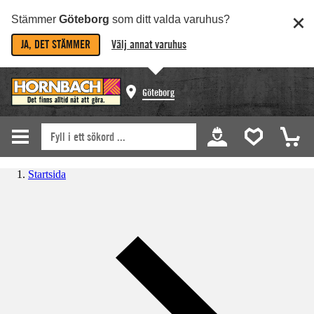
Stämmer
Göteborg
som ditt valda varuhus?
JA, DET STÄMMER
Välj annat varuhus
Göteborg
Startsida