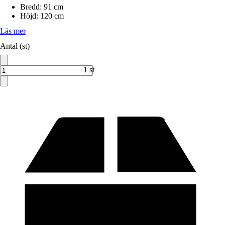
Bredd
:
91 cm
Höjd
:
120 cm
Läs mer
Antal (st)
1 st