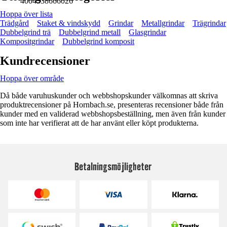
4004338666026
Hoppa över lista
Trädgård
Staket & vindskydd
Grindar
Metallgrindar
Trägrindar
Dubbelgrind trä
Dubbelgrind metall
Glasgrindar
Kompositgrindar
Dubbelgrind komposit
Kundrecensioner
Hoppa över område
Då både varuhuskunder och webbshopskunder välkomnas att skriva
produktrecensioner på Hornbach.se, presenteras recensioner både från
kunder med en validerad webbshopsbeställning, men även från kunder
som inte har verifierat att de har använt eller köpt produkterna.
Betalningsmöjligheter