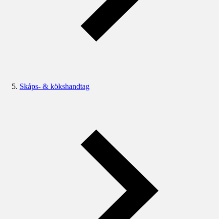
Skåps- & kökshandtag