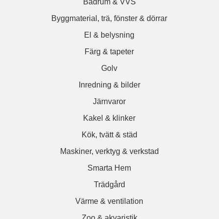
Badrum & VVS
Byggmaterial, trä, fönster & dörrar
El & belysning
Färg & tapeter
Golv
Inredning & bilder
Järnvaror
Kakel & klinker
Kök, tvätt & städ
Maskiner, verktyg & verkstad
Smarta Hem
Trädgård
Värme & ventilation
Zoo & akvaristik