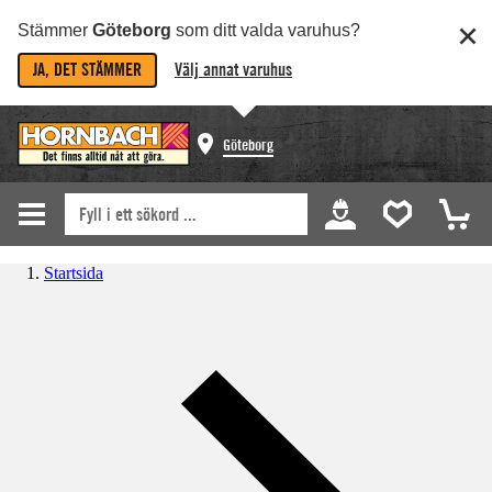
Stämmer
Göteborg
som ditt valda varuhus?
JA, DET STÄMMER
Välj annat varuhus
Göteborg
Startsida