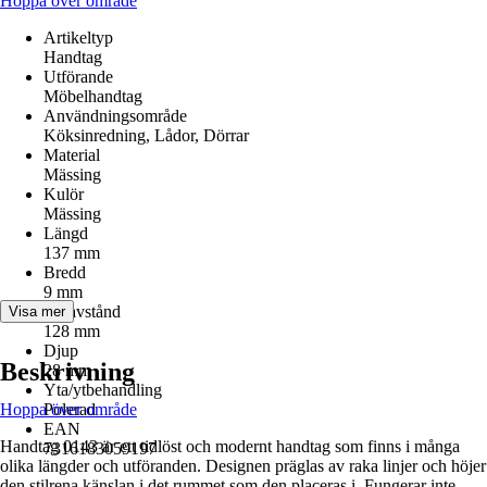
Hoppa över område
Artikeltyp
Handtag
Utförande
Möbelhandtag
Användningsområde
Köksinredning, Lådor, Dörrar
Material
Mässing
Kulör
Mässing
Längd
137 mm
Bredd
9 mm
Hålavstånd
Visa mer
128 mm
Djup
Beskrivning
28 mm
Yta/ytbehandling
Hoppa över område
Polerad
EAN
Handtag 0143 är ett tidlöst och modernt handtag som finns i många
7316183059197
olika längder och utföranden. Designen präglas av raka linjer och höjer
den stilrena känslan i det rummet som den placeras i. Fungerar inte