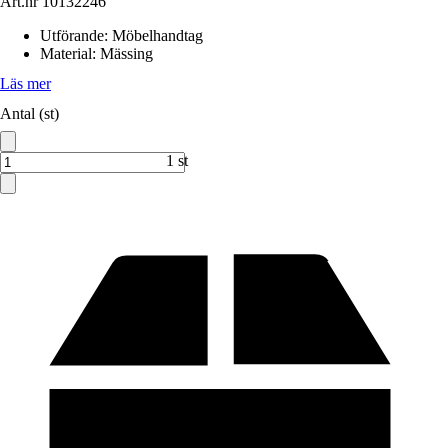
Art.nr
10132246
Utförande
:
Möbelhandtag
Material
:
Mässing
Läs mer
Antal (st)
1 st