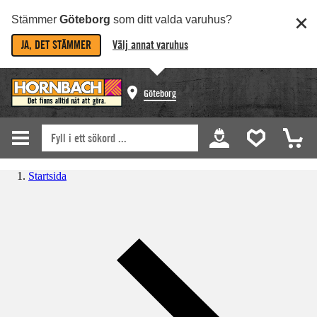
Stämmer
Göteborg
som ditt valda varuhus?
JA, DET STÄMMER
Välj annat varuhus
Göteborg
Startsida