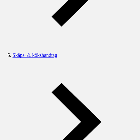
Skåps- & kökshandtag