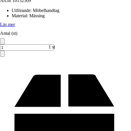
Art.nr
10132509
Utförande
:
Möbelhandtag
Material
:
Mässing
Läs mer
Antal (st)
1 st