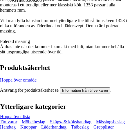
7316183306208
monteras i ett trendigt eller mer klassiskt kök. 1353 passar i alla
hemmets rum.
Vill man lyfta känslan i rummet ytterligare lite till så finns även 1353 i
olika utföranden av läderlindat och lädersvept. Denna är i polerad
mässing.
Polerad mässing
Åldras inte när det kommer i kontakt med luft, utan kommer behålla
sitt ursprungliga utseende över tid.
Produktsäkerhet
Hoppa över område
Ansvarig för produktsäkerhet se
.
Information från tillverkaren
Ytterligare kategorier
Hoppa över lista
Järnvaror
Möbelbeslag
Skåps- & kökshandtag
Mässingsbeslag
Handtag
Knoppar
Läderhandtag
Träbeslag
Grepplister