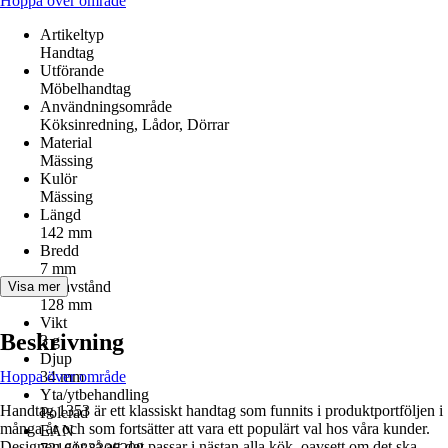
Hoppa över område
Artikeltyp
Handtag
Utförande
Möbelhandtag
Användningsområde
Köksinredning, Lådor, Dörrar
Material
Mässing
Kulör
Mässing
Längd
142 mm
Bredd
7 mm
Hålavstånd
Visa mer
128 mm
Vikt
Beskrivning
3 g
Djup
Hoppa över område
34 mm
Yta/ytbehandling
Handtag 1353 är ett klassiskt handtag som funnits i produktportföljen i
Polerad
många år och som fortsätter att vara ett populärt val hos våra kunder.
EAN
Designen gör så att det passar i nästan alla kök, oavsett om det ska