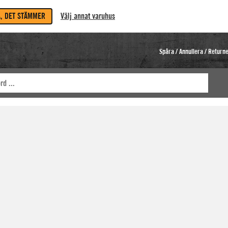
A, DET STÄMMER
Välj annat varuhus
Spåra / Annullera / Return