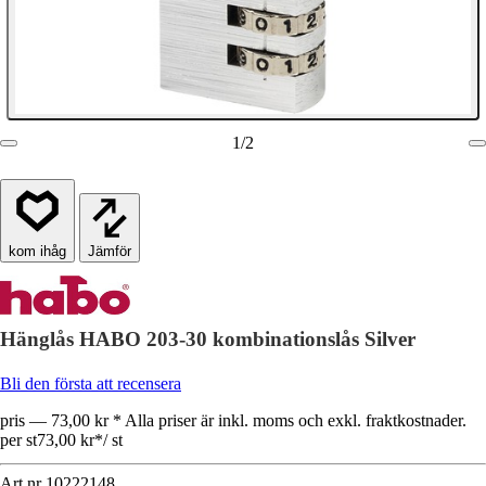
1
/
2
Jämför
Hänglås HABO 203-30 kombinationslås Silver
Bli den första att recensera
pris — 73,00 kr * Alla priser är inkl. moms och exkl. fraktkostnader.
per st
73,00 kr
*
/
st
Art.nr
10222148