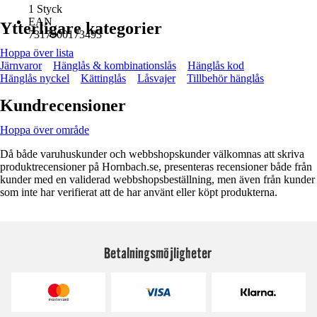
1 Styck
EAN
Ytterligare kategorier
7317900173493
Hoppa över lista
Järnvaror
Hänglås & kombinationslås
Hänglås kod
Hänglås nyckel
Kättinglås
Låsvajer
Tillbehör hänglås
Kundrecensioner
Hoppa över område
Då både varuhuskunder och webbshopskunder välkomnas att skriva
produktrecensioner på Hornbach.se, presenteras recensioner både från
kunder med en validerad webbshopsbeställning, men även från kunder
som inte har verifierat att de har använt eller köpt produkterna.
Betalningsmöjligheter