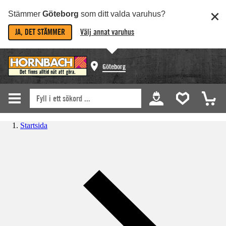
Stämmer
Göteborg
som ditt valda varuhus?
JA, DET STÄMMER
Välj annat varuhus
Göteborg
Startsida