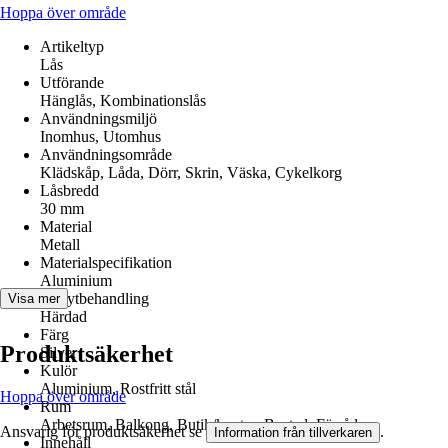
Hoppa över område
Artikeltyp
Lås
Utförande
Hänglås, Kombinationslås
Användningsmiljö
Inomhus, Utomhus
Användningsområde
Klädskåp, Låda, Dörr, Skrin, Väska, Cykelkorg
Låsbredd
30 mm
Material
Metall
Materialspecifikation
Aluminium
Yta/ytbehandling
Visa mer
Härdad
Färg
Produktsäkerhet
Silver
Kulör
Aluminium, Rostfritt stål
Hoppa över område
Rum
Arbetsrum, Balkong, Butik/kontor, Bostad, Förråd
Ansvarig för produktsäkerhet se
.
Information från tillverkaren
Innehåll