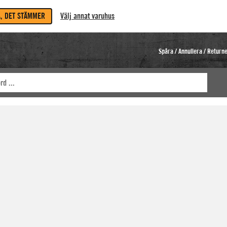
A, DET STÄMMER
Välj annat varuhus
Spåra / Annullera / Return