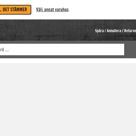
A, DET STÄMMER
Välj annat varuhus
Spåra / Annullera / Return