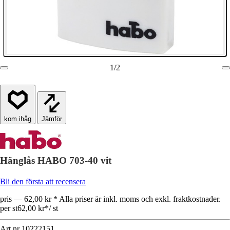
1
/
2
Jämför
Hänglås HABO 703-40 vit
Bli den första att recensera
pris — 62,00 kr * Alla priser är inkl. moms och exkl. fraktkostnader.
per st
62,00 kr
*
/
st
Art.nr
10222151