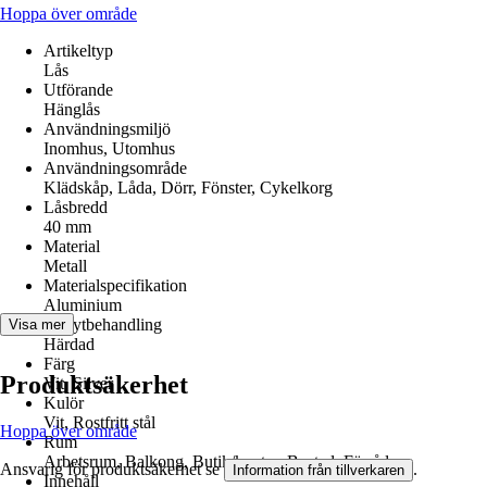
Hoppa över område
Artikeltyp
Lås
Utförande
Hänglås
Användningsmiljö
Inomhus, Utomhus
Användningsområde
Klädskåp, Låda, Dörr, Fönster, Cykelkorg
Låsbredd
40 mm
Material
Metall
Materialspecifikation
Aluminium
Yta/ytbehandling
Visa mer
Härdad
Färg
Produktsäkerhet
Vit, Silver
Kulör
Vit, Rostfritt stål
Hoppa över område
Rum
Arbetsrum, Balkong, Butik/kontor, Bostad, Förråd
Ansvarig för produktsäkerhet se
.
Information från tillverkaren
Innehåll