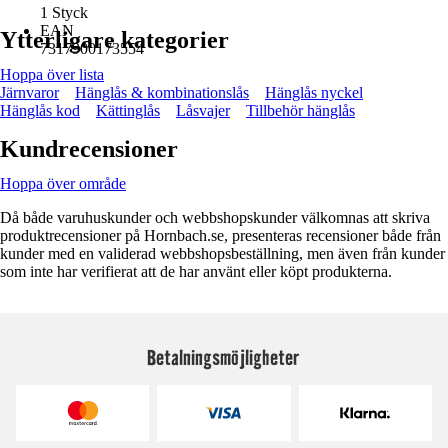
1 Styck
EAN
Ytterligare kategorier
7317900173554
Hoppa över lista
Järnvaror
Hänglås & kombinationslås
Hänglås nyckel
Hänglås kod
Kättinglås
Låsvajer
Tillbehör hänglås
Kundrecensioner
Hoppa över område
Då både varuhuskunder och webbshopskunder välkomnas att skriva
produktrecensioner på Hornbach.se, presenteras recensioner både från
kunder med en validerad webbshopsbeställning, men även från kunder
som inte har verifierat att de har använt eller köpt produkterna.
Betalningsmöjligheter