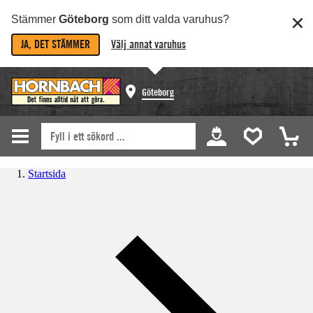
Stämmer
Göteborg
som ditt valda varuhus?
JA, DET STÄMMER
Välj annat varuhus
Göteborg
Startsida