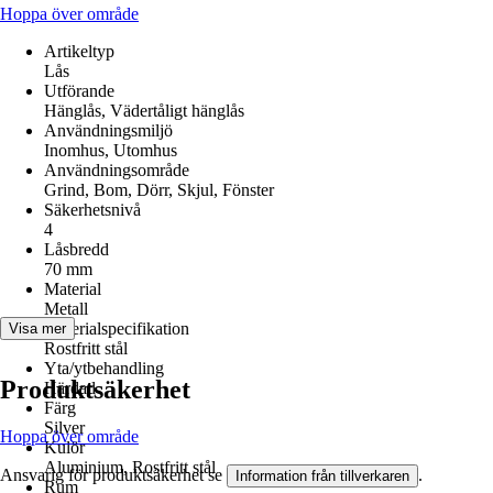
Hoppa över område
Artikeltyp
Lås
Utförande
Hänglås, Vädertåligt hänglås
Användningsmiljö
Inomhus, Utomhus
Användningsområde
Grind, Bom, Dörr, Skjul, Fönster
Säkerhetsnivå
4
Låsbredd
70 mm
Material
Metall
Materialspecifikation
Visa mer
Rostfritt stål
Yta/ytbehandling
Produktsäkerhet
Härdad
Färg
Silver
Hoppa över område
Kulör
Aluminium, Rostfritt stål
Ansvarig för produktsäkerhet se
.
Information från tillverkaren
Rum