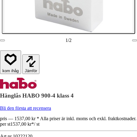
1
/
2
Jämför
Hänglås HABO 900-4 klass 4
Bli den första att recensera
pris — 1537,00 kr * Alla priser är inkl. moms och exkl. fraktkostnader.
per st
1537,00 kr
*
/
st
Art.nr
10222120