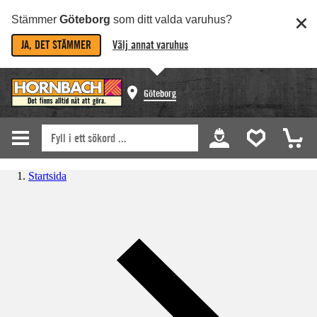
Stämmer
Göteborg
som ditt valda varuhus?
JA, DET STÄMMER
Välj annat varuhus
Göteborg
Startsida