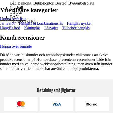
Båt, Balkong, Butik/kontor, Bostad, Byggarbetsplats
Innehåll
Ytterligare kategorier
1 Styck
EAN
Hoppa över lista
7317900173165
Järnvaror
Hänglås & kombinationslås
Hänglås nyckel
Hänglås kod
Kättinglås
Låsvajer
Tillbehör hänglås
Kundrecensioner
Hoppa över område
Då både varuhuskunder och webbshopskunder välkomnas att skriva
produktrecensioner på Hornbach.se, presenteras recensioner både från
kunder med en validerad webbshopsbeställning, men även från kunder
som inte har verifierat att de har använt eller köpt produkterna.
Betalningsmöjligheter