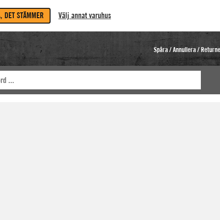
A, DET STÄMMER
Välj annat varuhus
Spåra / Annullera / Return