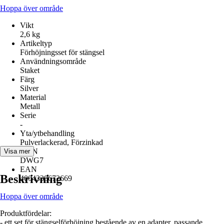
Hoppa över område
Vikt
2,6 kg
Artikeltyp
Förhöjningsset för stängsel
Användningsområde
Staket
Färg
Silver
Material
Metall
Serie
-
Yta/ytbehandling
Pulverlackerad, Förzinkad
AKN
Visa mer
DWG7
EAN
Beskrivning
4004338672669
Hoppa över område
Produktfördelar:
- ett set för stängselförhöjning bestående av en adapter, passande