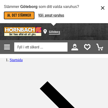
Stämmer
Göteborg
som ditt valda varuhus?
JA, DET STÄMMER
Välj annat varuhus
Göteborg
Startsida