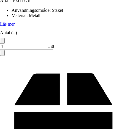
Art.nr
10011776
Användningsområde
:
Staket
Material
:
Metall
Läs mer
Antal (st)
1 st