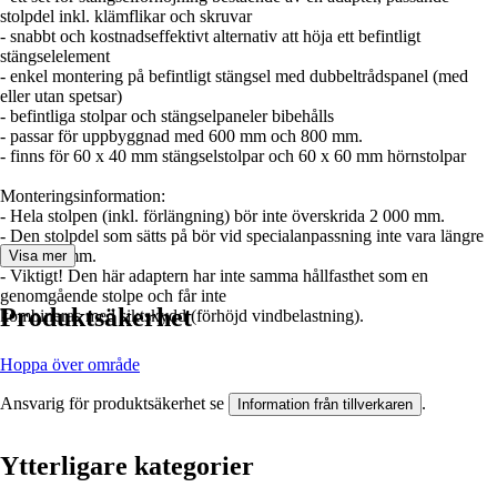
stolpdel inkl. klämflikar och skruvar
- snabbt och kostnadseffektivt alternativ att höja ett befintligt
stängselelement
- enkel montering på befintligt stängsel med dubbeltrådspanel (med
eller utan spetsar)
- befintliga stolpar och stängselpaneler bibehålls
- passar för uppbyggnad med 600 mm och 800 mm.
- finns för 60 x 40 mm stängselstolpar och 60 x 60 mm hörnstolpar
Monteringsinformation:
- Hela stolpen (inkl. förlängning) bör inte överskrida 2 000 mm.
- Den stolpdel som sätts på bör vid specialanpassning inte vara längre
än 1 000 mm.
Visa mer
- Viktigt! Den här adaptern har inte samma hållfasthet som en
genomgående stolpe och får inte
Produktsäkerhet
kombineras med siktskydd (förhöjd vindbelastning).
Hoppa över område
Ansvarig för produktsäkerhet se
.
Information från tillverkaren
Ytterligare kategorier