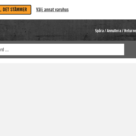
A, DET STÄMMER
Välj annat varuhus
Spåra / Annullera / Return