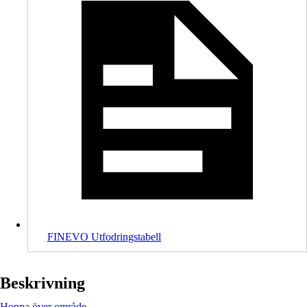
FINEVO Utfodringstabell
Beskrivning
Hoppa över område