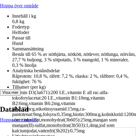
Hoppa över område
Innehåll i kg
0,8 kg
Fodertyp
Helfoder
Passar till
Hund
Sammansättning
Består till 65 % av nöthjärta, nötkött, nötlever, nötlunga, nötvåm,
27,7 % buljong, 3 % sötpotatis, 3 % mangold, 1 % mineraler,
0,3 % linolja
Analytiska beståndsdelar
Råprotein: 10,8 %, råfett: 7,2 %, råaska: 2 %, råfibrer: 0,4 %,
fuktighet: 76 %
Tillsatser (per kg)
Vitamin D3(3a671):200 I.E.,vitamin E all rac-alfa-
Visa mer
tokoferylacetat:20 I.E.,vitamin B1:10mg,vitamin
B2:6mg,vitamin B6:2mg,vitamin
Datablad
B12:75mcg,nikotinsyraamid:15mg,ca-
pantotenat:9mg,folsyra:0,35mg,biotin:300mcg,kolinklorid:1200
Hoppa över område
som zinksulfat,monohydrat(3b605):25mg,mangan som
mangan(II)-sulfat,monohydrat(3b503):1,4mg,jod som
kalciumjodat,vattenfri(3b202):0,75mg