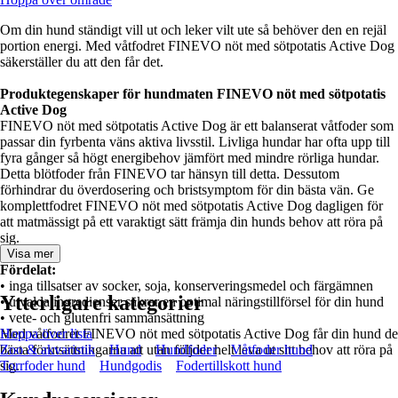
Om din hund ständigt vill ut och leker vilt ute så behöver den en rejäl
portion energi. Med våtfodret FINEVO nöt med sötpotatis Active Dog
säkerställer du att den får det.
Produktegenskaper för hundmaten FINEVO nöt med sötpotatis
Active Dog
FINEVO nöt med sötpotatis Active Dog är ett balanserat våtfoder som
passar din fyrbenta väns aktiva livsstil. Livliga hundar har ofta upp till
fyra gånger så högt energibehov jämfört med mindre rörliga hundar.
Detta blötfoder från FINEVO tar hänsyn till detta. Dessutom
förhindrar du överdosering och bristsymptom för din bästa vän. Ge
komplettfodret FINEVO nöt med sötpotatis Active Dog dagligen för
att matmässigt på ett varaktigt sätt främja din hunds behov att röra på
sig.
Visa mer
Fördelat:
• inga tillsatser av socker, soja, konserveringsmedel och färgämnen
Ytterligare kategorier
• utvalda ingredienser säkrar en optimal näringstillförsel för din hund
• vete- och glutenfri sammansättning
Med våtfodret FINEVO nöt med sötpotatis Active Dog får din hund de
Hoppa över lista
bästa förutsättningarna att utan följder helt leva ut sitt behov att röra på
Zoo & akvaristik
Hund
Hundfoder
Våtfoder hund
sig.
Torrfoder hund
Hundgodis
Fodertillskott hund