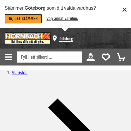
Stämmer
Göteborg
som ditt valda varuhus?
JA, DET STÄMMER
Välj annat varuhus
Göteborg
Startsida