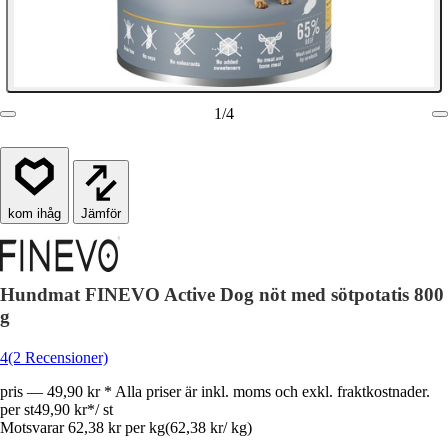
1
/
4
Jämför
Hundmat FINEVO Active Dog nöt med sötpotatis 800
g
4
(2 Recensioner)
pris — 49,90 kr * Alla priser är inkl. moms och exkl. fraktkostnader.
per st
49,90 kr
*
/
st
Motsvarar 62,38 kr per kg
(
62,38 kr
/
kg
)