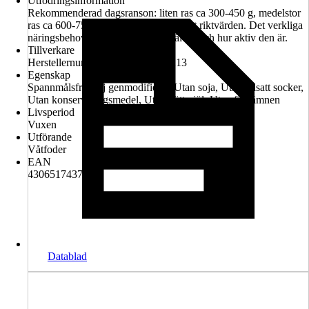
Utfodringsinformation
Rekommenderad dagsranson: liten ras ca 300-450 g, medelstor
ras ca 600-750 g. Mängderna är endast riktvärden. Det verkliga
näringsbehovet beror på hundens ålder och hur aktiv den är.
Tillverkare
Herstellernummer: DE03452000213
Egenskap
Spannmålsfritt, Ej genmodifierat, Utan soja, Utan tillsatt socker,
Utan konserveringsmedel, Utan köttmjöl, Utan färgämnen
Livsperiod
Vuxen
Utförande
Våtfoder
EAN
4306517437466
Datablad