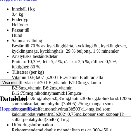
Innehåll i kg
0,4 kg
Fodertyp
Helfoder
Passar till
Hund
Sammansättning
Består till 70 % av kycklinghjärta, kycklingkött, kycklinglever,
kycklingmage, kycklinghals, 29 % buljong, 1 % mineraler
Analytiska beståndsdelar
Protein: 10,3 %, fett: 5,2 %, råaska: 2,5 %, råfiber: 0,5 %,
fuktighet: 80 %
Tillsatser (per kg)
Vitamin D3(3a671):200 I.E.,vitamin E all rac-alfa-
tokoferylacetat:20 I.E.,vitamin B1:10mg,vitamin
Visa mer
B2:6mg,vitamin B6:2mg,vitamin
B12:75mcg,nikotinsyraamid:15mg,ca-
Datablad
pantotenat:9mg,folsyra:0,35mg,biotin:300mcg,kolinklorid:1200
som zinksulfat,monohydrat(3b605):25mg,mangan som
Hoppa över område
mangan(II)-sulfat,monohydrat(3b503):1,4mg,jod som
kalciumjodat,vattenfri(3b202):0,75mg,koppar som koppar(II)-
sulfat-pentahydrat(3b405):1mg
Utfodringsinformation
Rekommenderad daglig mängd: liten ras ca 300-450 g,