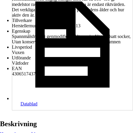
medelstor ras ca 600-750 g. Mängderna är endast riktvärden.
Det verkliga näringsbehovet beror på hundens ålder och hur
aktiv den är.
Tillverkare
Herstellernummer: DE03452000213
Egenskap
Spannmålsfritt, Ej genmodifierat, Utan soja, Utan tillsatt socker,
Utan konserveringsmedel, Utan köttmjöl, Utan färgämnen
Livsperiod
Vuxen
Utförande
Våtfoder
EAN
4306517437435
Datablad
Beskrivning