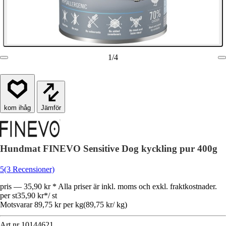
1
/
4
Jämför
Hundmat FINEVO Sensitive Dog kyckling pur 400g
5
(3 Recensioner)
pris — 35,90 kr * Alla priser är inkl. moms och exkl. fraktkostnader.
per st
35,90 kr
*
/
st
Motsvarar 89,75 kr per kg
(
89,75 kr
/
kg
)
Art.nr
10144621