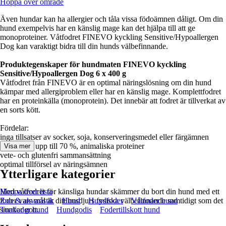
Hoppa över område
Även hundar kan ha allergier och tåla vissa födoämnen dåligt. Om din
hund exempelvis har en känslig mage kan det hjälpa till att ge
monoproteiner. Våtfodret FINEVO kyckling Sensitive/Hypoallergen
Dog kan varaktigt bidra till din hunds välbefinnande.
Produktegenskaper för hundmaten FINEVO kyckling
Sensitive/Hypoallergen Dog 6 x 400 g
Våtfodret från FINEVO är en optimal näringslösning om din hund
kämpar med allergiproblem eller har en känslig mage. Komplettfodret
har en proteinkälla (monoprotein). Det innebär att fodret är tillverkat av
en sorts kött.
Fördelar:
inga tillsatser av socker, soja, konserveringsmedel eller färgämnen
hög andel, upp till 70 %, animaliska proteiner
Visa mer
vete- och glutenfri sammansättning
optimal tillförsel av näringsämnen
Ytterligare kategorier
Med våtfodret för känsliga hundar skämmer du bort din hund med ett
Hoppa över lista
foder vars mål är ditt husdjurs fysiska välbefinnande samtidigt som det
Zoo & akvaristik
Hund
Hundfoder
Våtfoder hund
smakar gott.
Torrfoder hund
Hundgodis
Fodertillskott hund