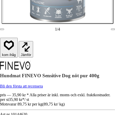
1
/
4
Jämför
Hundmat FINEVO Sensitive Dog nöt pur 400g
Bli den första att recensera
pris — 35,90 kr * Alla priser är inkl. moms och exkl. fraktkostnader.
per st
35,90 kr
*
/
st
Motsvarar 89,75 kr per kg
(
89,75 kr
/
kg
)
Art.nr
10144620