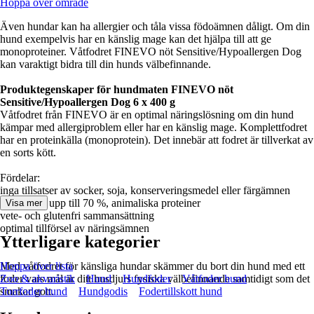
Hoppa över område
Även hundar kan ha allergier och tåla vissa födoämnen dåligt. Om din
hund exempelvis har en känslig mage kan det hjälpa till att ge
monoproteiner. Våtfodret FINEVO nöt Sensitive/Hypoallergen Dog
kan varaktigt bidra till din hunds välbefinnande.
Produktegenskaper för hundmaten FINEVO nöt
Sensitive/Hypoallergen Dog 6 x 400 g
Våtfodret från FINEVO är en optimal näringslösning om din hund
kämpar med allergiproblem eller har en känslig mage. Komplettfodret
har en proteinkälla (monoprotein). Det innebär att fodret är tillverkat av
en sorts kött.
Fördelar:
inga tillsatser av socker, soja, konserveringsmedel eller färgämnen
hög andel, upp till 70 %, animaliska proteiner
Visa mer
vete- och glutenfri sammansättning
optimal tillförsel av näringsämnen
Ytterligare kategorier
Med våtfodret för känsliga hundar skämmer du bort din hund med ett
Hoppa över lista
foder vars mål är ditt husdjurs fysiska välbefinnande samtidigt som det
Zoo & akvaristik
Hund
Hundfoder
Våtfoder hund
smakar gott.
Torrfoder hund
Hundgodis
Fodertillskott hund