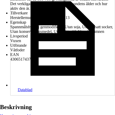
Det verkliga näringsbehovet beror på hundens ålder och hur
aktiv den är.
Tillverkare
Herstellernummer: DE03452000213
Egenskap
Spannmålsfritt, Ej genmodifierat, Utan soja, Utan tillsatt socker,
Utan konserveringsmedel, Utan köttmjöl, Utan färgämnen
Livsperiod
Vuxen
Utförande
Våtfoder
EAN
4306517437428
Datablad
Beskrivning