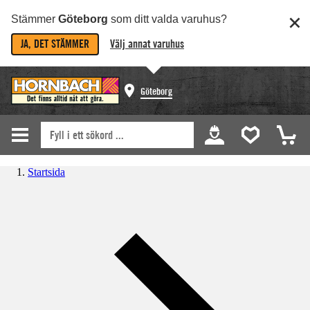
Stämmer
Göteborg
som ditt valda varuhus?
JA, DET STÄMMER
Välj annat varuhus
Göteborg
Startsida