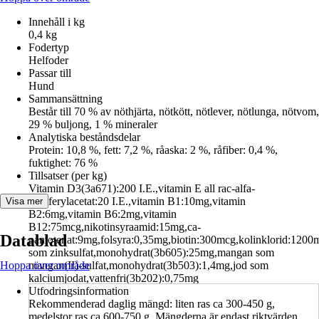
Innehåll i kg
0,4 kg
Fodertyp
Helfoder
Passar till
Hund
Sammansättning
Består till 70 % av nöthjärta, nötkött, nötlever, nötlunga, nötvom,
29 % buljong, 1 % mineraler
Analytiska beståndsdelar
Protein: 10,8 %, fett: 7,2 %, råaska: 2 %, råfiber: 0,4 %,
fuktighet: 76 %
Tillsatser (per kg)
Vitamin D3(3a671):200 I.E.,vitamin E all rac-alfa-
tokoferylacetat:20 I.E.,vitamin B1:10mg,vitamin
Visa mer
B2:6mg,vitamin B6:2mg,vitamin
B12:75mcg,nikotinsyraamid:15mg,ca-
Datablad
pantotenat:9mg,folsyra:0,35mg,biotin:300mcg,kolinklorid:1200
som zinksulfat,monohydrat(3b605):25mg,mangan som
Hoppa över område
mangan(II)-sulfat,monohydrat(3b503):1,4mg,jod som
kalciumjodat,vattenfri(3b202):0,75mg
Utfodringsinformation
Rekommenderad daglig mängd: liten ras ca 300-450 g,
medelstor ras ca 600-750 g. Mängderna är endast riktvärden.