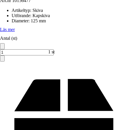
Art.nr
10156477
Artikeltyp
:
Skiva
Utförande
:
Kapskiva
Diameter
:
125 mm
Läs mer
Antal (st)
1 st