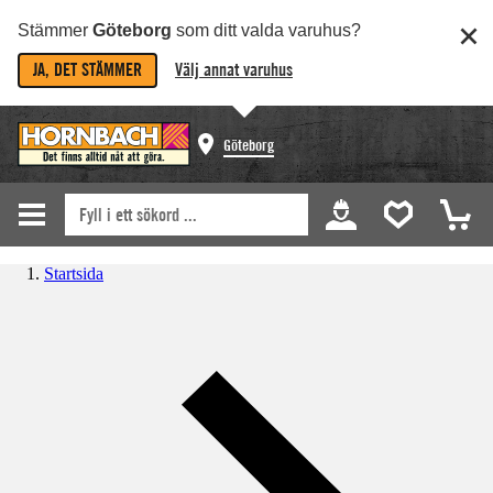
Stämmer
Göteborg
som ditt valda varuhus?
JA, DET STÄMMER
Välj annat varuhus
Göteborg
Startsida