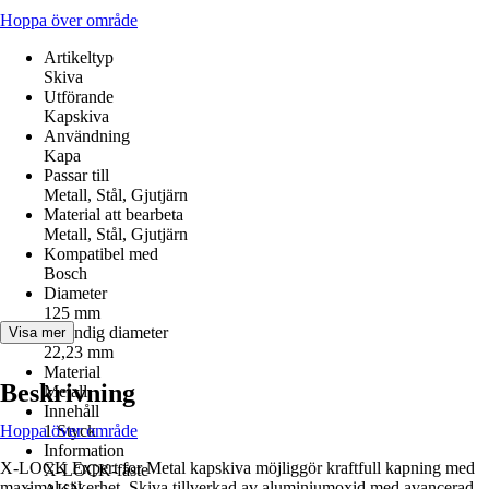
Hoppa över område
Artikeltyp
Skiva
Utförande
Kapskiva
Användning
Kapa
Passar till
Metall, Stål, Gjutjärn
Material att bearbeta
Metall, Stål, Gjutjärn
Kompatibel med
Bosch
Diameter
125 mm
Invändig diameter
Visa mer
22,23 mm
Material
Beskrivning
Metall
Innehåll
Hoppa över område
1 Styck
Information
X-LOCK Expert for Metal kapskiva möjliggör kraftfull kapning med
X-LOCK-fäste
maximal säkerhet. Skiva tillverkad av aluminiumoxid med avancerad