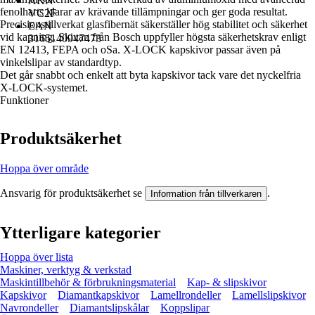
AKN
fenolharts klarar av krävande tillämpningar och ger goda resultat.
VC2F
Precisionstillverkat glasfibernät säkerställer hög stabilitet och säkerhet
EAN
vid kapning. Skivan från Bosch uppfyller högsta säkerhetskrav enligt
3165140947473
EN 12413, FEPA och oSa. X-LOCK kapskivor passar även på
vinkelslipar av standardtyp.
Det går snabbt och enkelt att byta kapskivor tack vare det nyckelfria
X-LOCK-systemet.
Funktioner
Produktsäkerhet
Hoppa över område
Ansvarig för produktsäkerhet se
.
Information från tillverkaren
Ytterligare kategorier
Hoppa över lista
Maskiner, verktyg & verkstad
Maskintillbehör & förbrukningsmaterial
Kap- & slipskivor
Kapskivor
Diamantkapskivor
Lamellrondeller
Lamellslipskivor
Navrondeller
Diamantslipskålar
Koppslipar