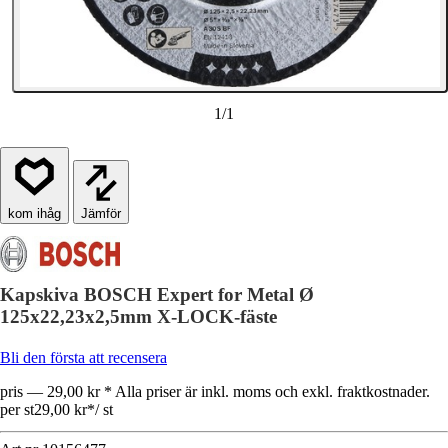
1
/
1
Jämför
Kapskiva BOSCH Expert for Metal Ø
125x22,23x2,5mm X-LOCK-fäste
Bli den första att recensera
pris — 29,00 kr * Alla priser är inkl. moms och exkl. fraktkostnader.
per st
29,00 kr
*
/
st