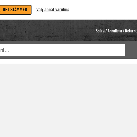
A, DET STÄMMER
Välj annat varuhus
Spåra / Annullera / Return