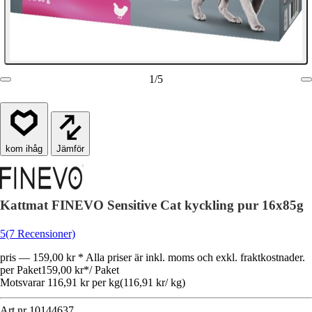
1
/
5
Jämför
Kattmat FINEVO Sensitive Cat kyckling pur 16x85g
5
(7 Recensioner)
pris — 159,00 kr * Alla priser är inkl. moms och exkl. fraktkostnader.
per Paket
159,00 kr
*
/
Paket
Motsvarar 116,91 kr per kg
(
116,91 kr
/
kg
)
Art.nr
10144637