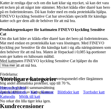
Katter är renliga djur och om din katt kliar sig mycket, så kan det vara
ett tecken på att något inte stämmer. Mycket klåda eller diarré kan bero
på en foderintolerans. Då kan foder med en enda proteinkälla hjälpa.
FINEVO kyckling Sensitive Cat har utvecklats speciellt för känsliga
katter och ger dem allt de behöver för att må bra.
Produktegenskaper för kattmaten FINEVO kyckling Sensitive
Cat
Om din katt lider av klåda eller diarré kan det bero på foderintolerans.
Mat med endast en proteinkälla kan vara lösningen. Med FINEVO
kyckling pur Sensitive får din känsliga katt i sig alla näringsämnen som
den behöver för att må bra. Maten är förpackad i 0,085 kg-portioner
som ger katten en hälsosam måltid.
Med kattmaten FINEVO kyckling Sensitive Cat hjälper du din
känsliga katt att må bra.
Visa mer
Fördelarna:
Ytterligare kategorier
Inga tillsatser av socker, soja, konserveringsmedel eller färgämnen
hög andel animaliska proteiner, upp till 70 %,
vete- och glutenfri sammansättning
Hoppa över lista
optimal tillförsel av näringsämnen
Zoo & akvaristik
Katt
Kattmat
Blötfoder katt
Torrfoder katt
Kattgodis
Mjölk till katt
Nu orkar din lilla tiger leka igen.
Kundrecensioner