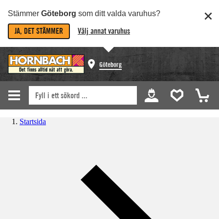
Stämmer
Göteborg
som ditt valda varuhus?
JA, DET STÄMMER
Välj annat varuhus
Göteborg
Startsida