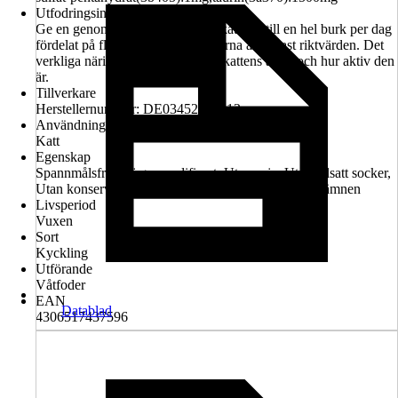
Utfodringsinformation
Ge en genomsnittligt stor, vuxen katt 3/4 till en hel burk per dag
fördelat på flera måltider. Mängderna är endast riktvärden. Det
verkliga näringsbehovet beror på kattens ålder och hur aktiv den
är.
Tillverkare
Herstellernummer: DE03452000213
Användningsområde
Katt
Egenskap
Spannmålsfritt, Ej genmodifierat, Utan soja, Utan tillsatt socker,
Utan konserveringsmedel, Utan köttmjöl, Utan färgämnen
Livsperiod
Vuxen
Sort
Kyckling
Utförande
Våtfoder
EAN
Datablad
4306517437596