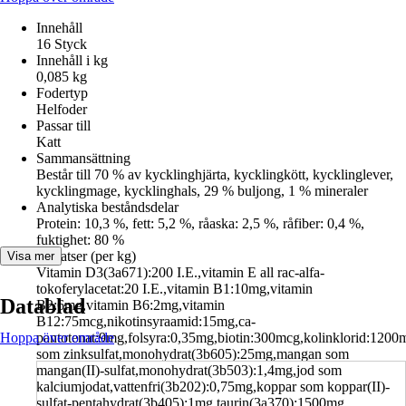
Innehåll
16 Styck
Innehåll i kg
0,085 kg
Fodertyp
Helfoder
Passar till
Katt
Sammansättning
Består till 70 % av kycklinghjärta, kycklingkött, kycklinglever,
kycklingmage, kycklinghals, 29 % buljong, 1 % mineraler
Analytiska beståndsdelar
Protein: 10,3 %, fett: 5,2 %, råaska: 2,5 %, råfiber: 0,4 %,
fuktighet: 80 %
Tillsatser (per kg)
Visa mer
Vitamin D3(3a671):200 I.E.,vitamin E all rac-alfa-
tokoferylacetat:20 I.E.,vitamin B1:10mg,vitamin
Datablad
B2:6mg,vitamin B6:2mg,vitamin
B12:75mcg,nikotinsyraamid:15mg,ca-
Hoppa över område
pantotenat:9mg,folsyra:0,35mg,biotin:300mcg,kolinklorid:1200
som zinksulfat,monohydrat(3b605):25mg,mangan som
mangan(II)-sulfat,monohydrat(3b503):1,4mg,jod som
kalciumjodat,vattenfri(3b202):0,75mg,koppar som koppar(II)-
sulfat-pentahydrat(3b405):1mg,taurin(3a370):1500mg