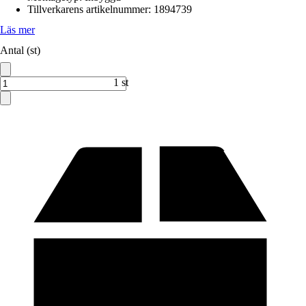
Tillverkarens artikelnummer
:
1894739
Läs mer
Antal (st)
1 st