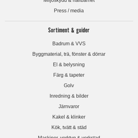
Miljöskydd & hållbarhet
Press / media
Sortiment & guider
Badrum & VVS
Byggmaterial, trä, fönster & dörrar
El & belysning
Färg & tapeter
Golv
Inredning & bilder
Järnvaror
Kakel & klinker
Kök, tvätt & städ
Maskiner, verktyg & verkstad