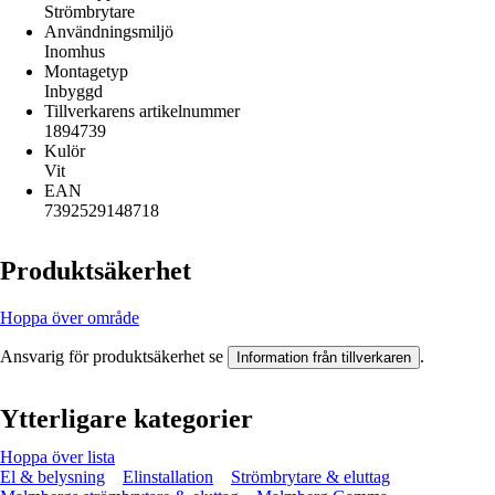
Strömbrytare
Användningsmiljö
Inomhus
Montagetyp
Inbyggd
Tillverkarens artikelnummer
1894739
Kulör
Vit
EAN
7392529148718
Produktsäkerhet
Hoppa över område
Ansvarig för produktsäkerhet se
.
Information från tillverkaren
Ytterligare kategorier
Hoppa över lista
El & belysning
Elinstallation
Strömbrytare & eluttag