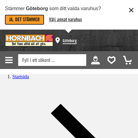
Stämmer
Göteborg
som ditt valda varuhus?
JA, DET STÄMMER
Välj annat varuhus
Göteborg
Startsida