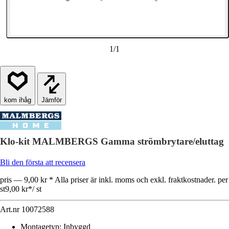
1
/
1
Jämför
Klo-kit MALMBERGS Gamma strömbrytare/eluttag
Bli den första att recensera
pris — 9,00 kr * Alla priser är inkl. moms och exkl. fraktkostnader. per
st
9,00 kr
*
/
st
Art.nr
10072588
Montagetyp
:
Inbyggd