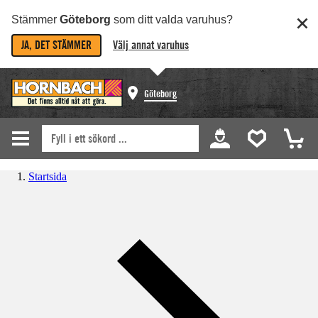
Stämmer
Göteborg
som ditt valda varuhus?
JA, DET STÄMMER
Välj annat varuhus
Göteborg
Startsida