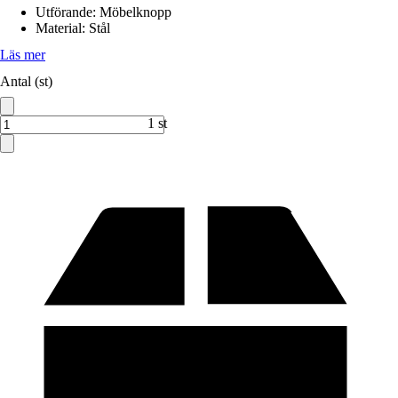
Utförande
:
Möbelknopp
Material
:
Stål
Läs mer
Antal (st)
1 st