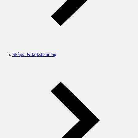
Skåps- & kökshandtag