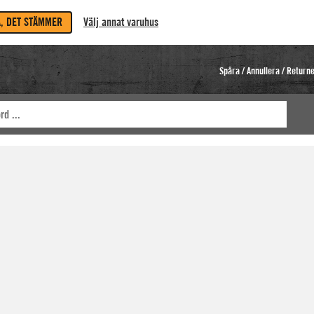
A, DET STÄMMER
Välj annat varuhus
Spåra / Annullera / Return