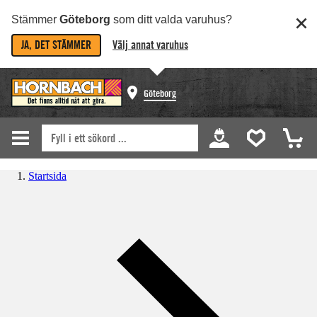
Stämmer
Göteborg
som ditt valda varuhus?
JA, DET STÄMMER
Välj annat varuhus
Göteborg
Startsida