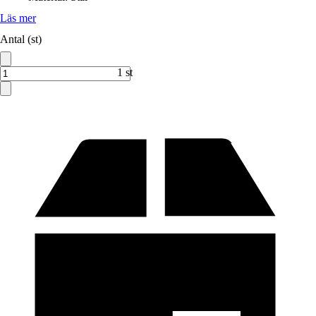
Läs mer
Antal (st)
1 st