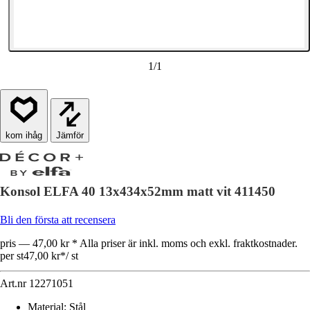
1
/
1
Jämför
Konsol ELFA 40 13x434x52mm matt vit 411450
Bli den första att recensera
pris — 47,00 kr * Alla priser är inkl. moms och exkl. fraktkostnader.
per st
47,00 kr
*
/
st
Art.nr
12271051
Material
:
Stål