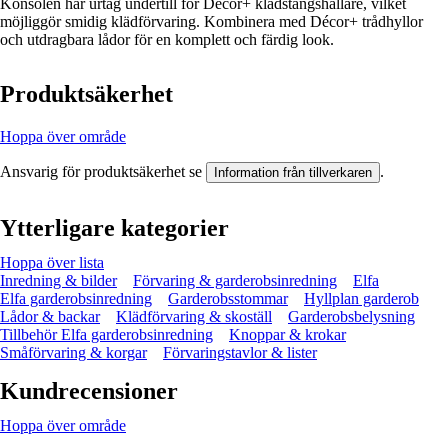
Konsolen har urtag undertill för Décor+ klädstångshållare, vilket
möjliggör smidig klädförvaring. Kombinera med Décor+ trådhyllor
och utdragbara lådor för en komplett och färdig look.
Produktsäkerhet
Hoppa över område
Ansvarig för produktsäkerhet se
.
Information från tillverkaren
Ytterligare kategorier
Hoppa över lista
Inredning & bilder
Förvaring & garderobsinredning
Elfa
Elfa garderobsinredning
Garderobsstommar
Hyllplan garderob
Lådor & backar
Klädförvaring & skoställ
Garderobsbelysning
Tillbehör Elfa garderobsinredning
Knoppar & krokar
Småförvaring & korgar
Förvaringstavlor & lister
Kundrecensioner
Hoppa över område