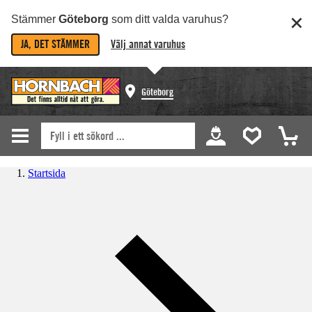
Stämmer
Göteborg
som ditt valda varuhus?
JA, DET STÄMMER
Välj annat varuhus
Göteborg
Startsida