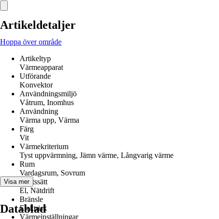
Artikeldetaljer
Hoppa över område
Artikeltyp
Värmeapparat
Utförande
Konvektor
Användningsmiljö
Våtrum, Inomhus
Användning
Värma upp, Värma
Färg
Vit
Värmekriterium
Tyst uppvärmning, Jämn värme, Långvarig värme
Rum
Vardagsrum, Sovrum
Driftssätt
Visa mer
El, Nätdrift
Bränsle
Datablad
Elektrisk
Värmeinställningar