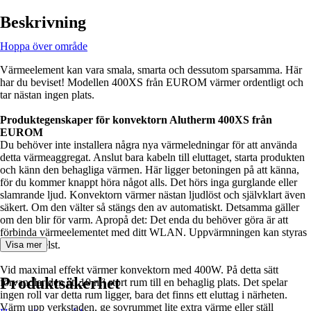
Beskrivning
Hoppa över område
Värmeelement kan vara smala, smarta och dessutom sparsamma. Här
har du beviset! Modellen 400XS från EUROM värmer ordentligt och
tar nästan ingen plats.
Produktegenskaper för konvektorn Alutherm 400XS från
EUROM
Du behöver inte installera några nya värmeledningar för att använda
detta värmeaggregat. Anslut bara kabeln till eluttaget, starta produkten
och känn den behagliga värmen. Här ligger betoningen på att känna,
för du kommer knappt höra något alls. Det hörs inga gurglande eller
slamrande ljud. Konvektorn värmer nästan ljudlöst och självklart även
säkert. Om den välter så stängs den av automatiskt. Detsamma gäller
om den blir för varm. Apropå det: Det enda du behöver göra är att
förbinda värmeelementet med ditt WLAN. Uppvärmningen kan styras
var som helst.
Visa mer
Vid maximal effekt värmer konvektorn med 400W. På detta sätt
Produktsäkerhet
förvandlar den ett 10 m³ stort rum till en behaglig plats. Det spelar
ingen roll var detta rum ligger, bara det finns ett eluttag i närheten.
Värm upp verkstaden, ge sovrummet lite extra värme eller ställ