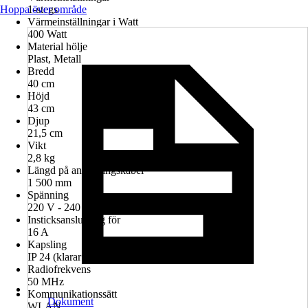
Hoppa över område
1-stegs
Värmeinställningar i Watt
400 Watt
Material hölje
Plast, Metall
Bredd
40 cm
Höjd
43 cm
Djup
21,5 cm
Vikt
2,8 kg
Längd på anslutningskabel
1 500 mm
Spänning
220 V - 240 V
Insticksanslutning för
16 A
Kapsling
IP 24 (klarar strilande vatten)
Radiofrekvens
50 MHz
Kommunikationssätt
Dokument
WLAN