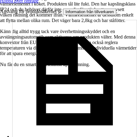
Hoppa över område
värmeelementet i köket. Produkten tål lite fukt. Den har kapslingsklass
IP24 och du behöver därför inte oroa dig för stänkvatten, oavsett
Ansvarig för produktsäkerhet se
.
Information från tillverkaren
vilken riktning det kommer ifrån. Värmeelementet är dessutom enkelt
att flytta mellan olika rum. Det väger bara 2,8kg och har ståfötter.
Känn dig alltid trygg tack vare överhettningsskyddet och en
avstängningsautomatik som aktiveras om produkten välter. Med denna
konvektor från EUROM är det möjligt. Du kan också reglera
temperaturen via ditt WLAN och programmera individuella värmetider
för att spara energi.
Nu får du en smart och elektrisk uppvärmning.