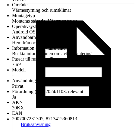
Område
Värmestyrning och rumsklimat
Montagetyp
Monteras stående, Väggmontering
Operativsystem
Android OS, iOS
Användbarhet via app
Hemifrån och på väg
Information om avfallshantering
Beakta informationen om avfallshantering
Passar till rum upp till
7 m²
Modell
-
Användning
Privat
Förordning (EU) 2024/1103: relevant
Ja
AKN
39KX
EAN
2007007231305, 8713415360813
Bruksanvisning