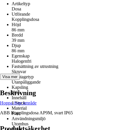
Artikeltyp
Dosa
Utförande
Kopplingsdosa
Höjd
86 mm
Bredd
39 mm
Djup
86 mm
Egenskap
Halogenfri
Fastsättning av utrustning
Skruvar
Montagetyp
Visa mer
Utanpåliggande
Kapsling
Beskrivning
IP65
Innehåll
Hoppa över område
1 Styck
Material
ABB Kopplingsdosa AP9M, svart IP65
Plast
Användningsmiljö
Utomhus
Produktsäkerhet
Kulör