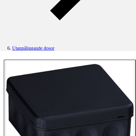
Utanpåliggande dosor