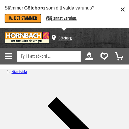
Stämmer
Göteborg
som ditt valda varuhus?
JA, DET STÄMMER
Välj annat varuhus
Göteborg
Startsida