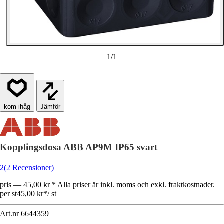
1
/
1
Jämför
Kopplingsdosa ABB AP9M IP65 svart
2
(2 Recensioner)
pris — 45,00 kr * Alla priser är inkl. moms och exkl. fraktkostnader.
per st
45,00 kr
*
/
st
Art.nr
6644359