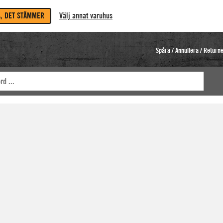
A, DET STÄMMER
Välj annat varuhus
Spåra / Annullera / Return