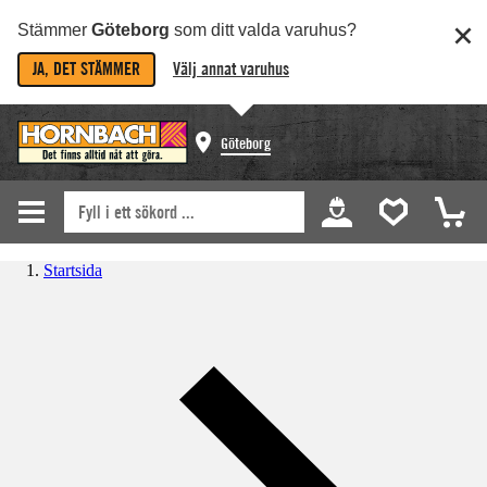
Stämmer
Göteborg
som ditt valda varuhus?
JA, DET STÄMMER
Välj annat varuhus
Göteborg
Startsida