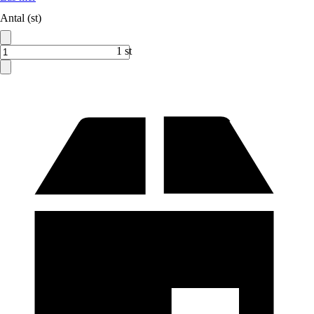
Antal (st)
1 st