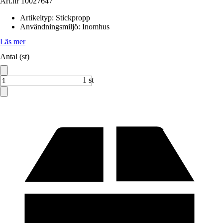
Art.nr
10027647
Artikeltyp
:
Stickpropp
Användningsmiljö
:
Inomhus
Läs mer
Antal (st)
1 st