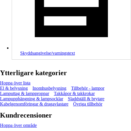
Skyddsangivelse/varningstext
Ytterligare kategorier
Hoppa över lista
El & belysning
Inomhusbelysning
Tillbehör - lampor
Lamputtag & lampproppar
Takkåpor & takkrokar
Lampupphängning & lampsocklar
Sladdställ & brytare
Kabelgenomföringar & dragavlastare
Övriga tillbehör
Kundrecensioner
Hoppa över område