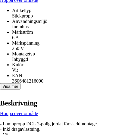
Hoppa över område
Artikeltyp
Stickpropp
Användningsmiljö
Inomhus
Märkström
6 A
Märkspänning
250 V
Montagetyp
Inbyggd
Kulör
Vit
EAN
3606481216090
Visa mer
Beskrivning
Hoppa över område
- Lamppropp DCL 2-polig jordat för sladdmontage.
- Inkl dragavlastning.
- Vit