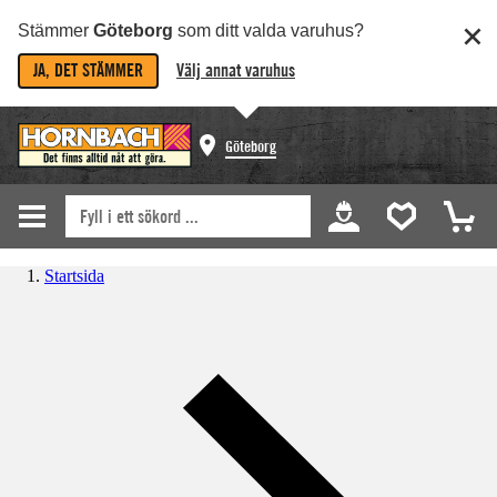
Stämmer
Göteborg
som ditt valda varuhus?
JA, DET STÄMMER
Välj annat varuhus
Göteborg
Startsida