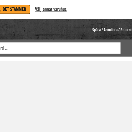
A, DET STÄMMER
Välj annat varuhus
Spåra / Annullera / Return