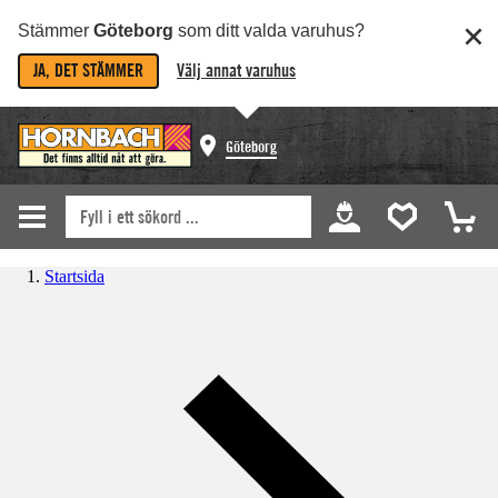
Stämmer
Göteborg
som ditt valda varuhus?
JA, DET STÄMMER
Välj annat varuhus
Göteborg
Startsida