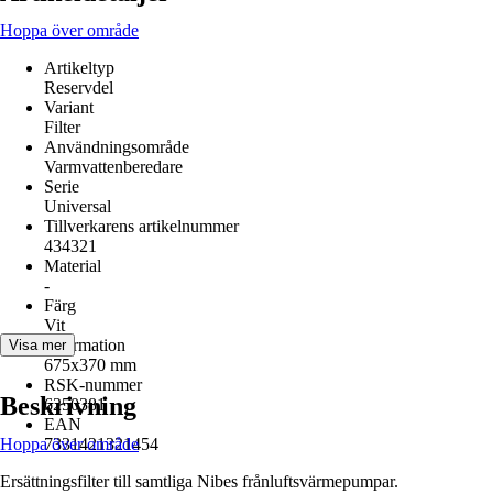
Hoppa över område
Artikeltyp
Reservdel
Variant
Filter
Användningsområde
Varmvattenberedare
Serie
Universal
Tillverkarens artikelnummer
434321
Material
-
Färg
Vit
Information
Visa mer
675x370 mm
RSK-nummer
Beskrivning
6250381
EAN
Hoppa över område
7331421321454
Ersättningsfilter till samtliga Nibes frånluftsvärmepumpar.