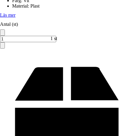
Färg
:
Vit
Material
:
Plast
Läs mer
Antal (st)
1 st