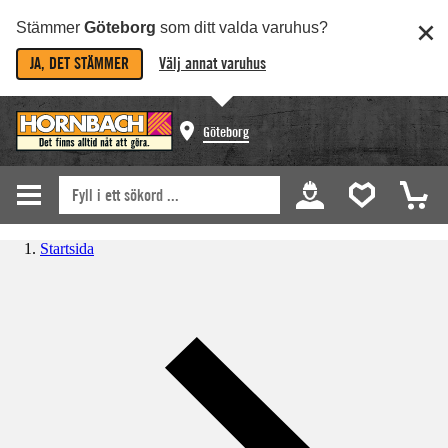
Stämmer
Göteborg
som ditt valda varuhus?
JA, DET STÄMMER
Välj annat varuhus
Göteborg
Startsida