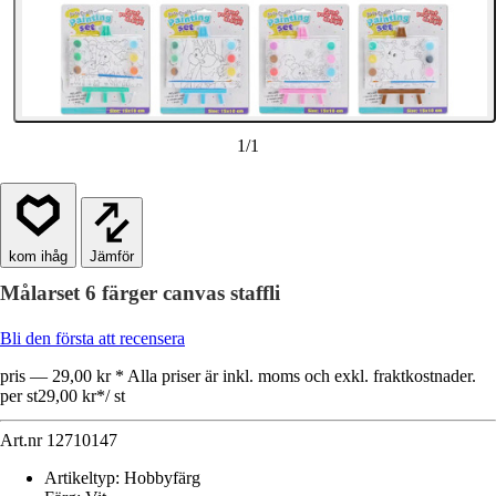
1
/
1
Jämför
Målarset 6 färger canvas staffli
Bli den första att recensera
pris — 29,00 kr * Alla priser är inkl. moms och exkl. fraktkostnader.
per st
29,00 kr
*
/
st
Art.nr
12710147
Artikeltyp
:
Hobbyfärg