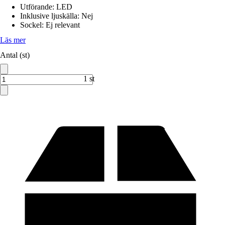
Utförande
:
LED
Inklusive ljuskälla
:
Nej
Sockel
:
Ej relevant
Läs mer
Antal (st)
1 st