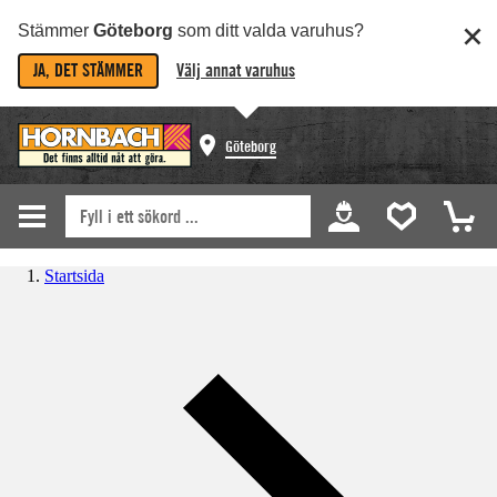
Stämmer
Göteborg
som ditt valda varuhus?
JA, DET STÄMMER
Välj annat varuhus
Göteborg
Startsida