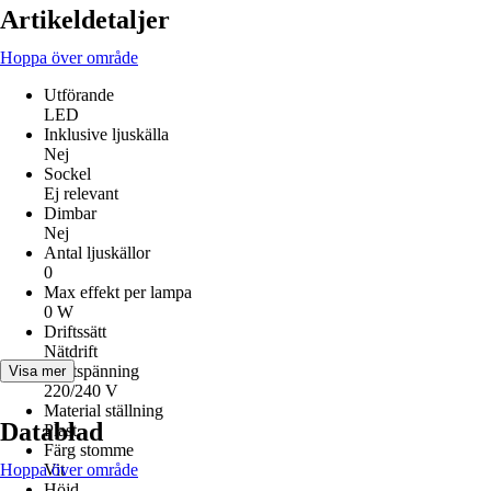
Artikeldetaljer
Hoppa över område
Utförande
LED
Inklusive ljuskälla
Nej
Sockel
Ej relevant
Dimbar
Nej
Antal ljuskällor
0
Max effekt per lampa
0 W
Driftssätt
Nätdrift
Driftspänning
Visa mer
220/240 V
Material ställning
Datablad
Plast
Färg stomme
Hoppa över område
Vit
Höjd