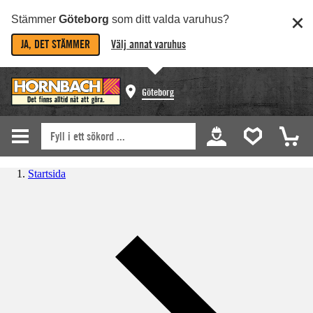
Stämmer
Göteborg
som ditt valda varuhus?
JA, DET STÄMMER
Välj annat varuhus
Göteborg
Startsida