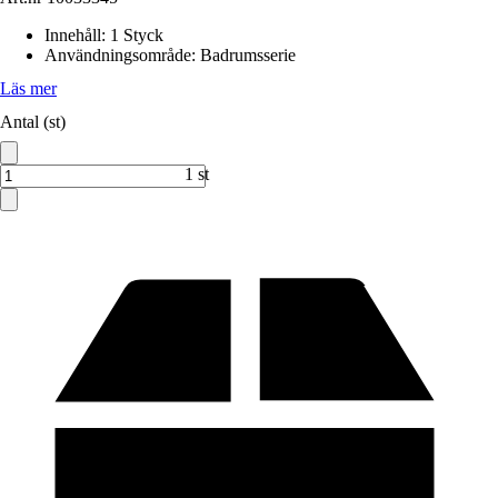
Innehåll
:
1 Styck
Användningsområde
:
Badrumsserie
Läs mer
Antal (st)
1 st