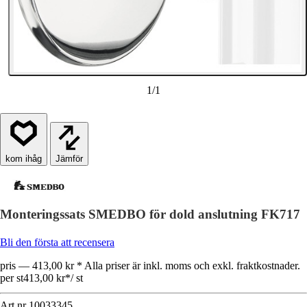
1
/
1
Jämför
Monteringssats SMEDBO för dold anslutning FK717
Bli den första att recensera
pris — 413,00 kr * Alla priser är inkl. moms och exkl. fraktkostnader.
per st
413,00 kr
*
/
st
Art.nr
10033345