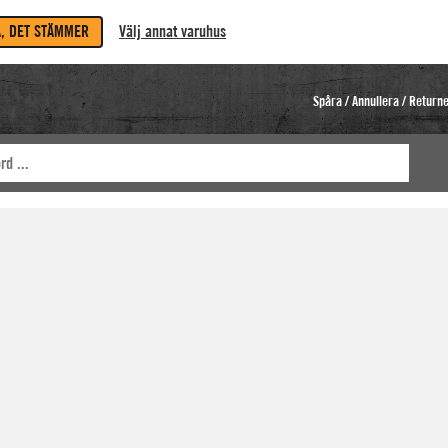
A, DET STÄMMER
Välj annat varuhus
Spåra / Annullera / Return