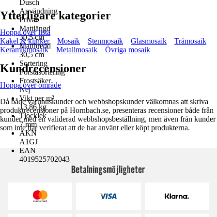
Dusch
Användning
Ytterligare kategorier
Privat
Mattlängd
Hoppa över lista
30,5 cm
Kakel & klinker
Mosaik
Stenmosaik
Glasmosaik
Trämosaik
Mattbredd
Keramikmosaik
Metallmosaik
Övriga mosaik
30,5 cm
Sortering
Kundrecensioner
Förstasortering
Frostsäker
Hoppa över område
Nej
Vikt per m²
Då både varuhuskunder och webbshopskunder välkomnas att skriva
13,86 kg
produktrecensioner på Hornbach.se, presenteras recensioner både från
Tjocklek
kunder med en validerad webbshopsbeställning, men även från kunder
7 mm
som inte har verifierat att de har använt eller köpt produkterna.
AKN
A1GJ
EAN
4019525702043
Betalningsmöjligheter