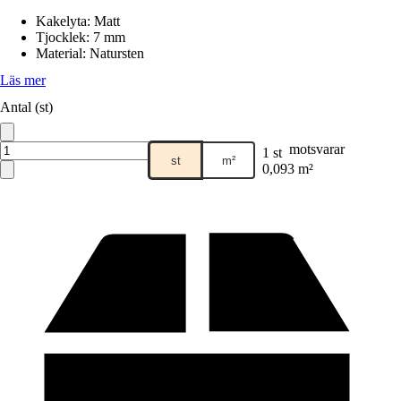
Kakelyta
:
Matt
Tjocklek
:
7 mm
Material
:
Natursten
Läs mer
Antal (st)
motsvarar
1 st
st
m²
0,093 m²