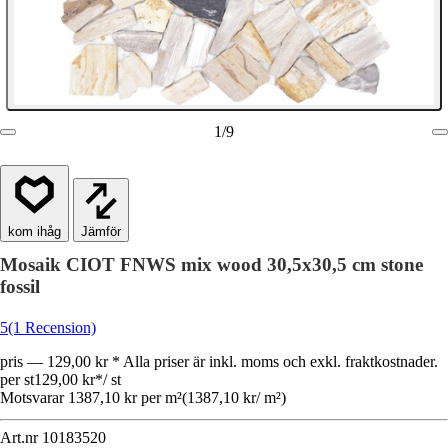
1
/
9
Jämför
Mosaik CIOT FNWS mix wood 30,5x30,5 cm stone
fossil
5
(1 Recension)
pris — 129,00 kr * Alla priser är inkl. moms och exkl. fraktkostnader.
per st
129,00 kr
*
/
st
Motsvarar 1387,10 kr per m²
(
1387,10 kr
/
m²
)
Art.nr
10183520