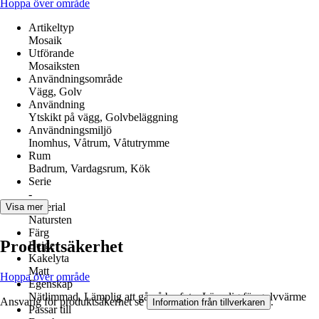
Hoppa över område
Artikeltyp
Mosaik
Utförande
Mosaiksten
Användningsområde
Vägg, Golv
Användning
Ytskikt på vägg, Golvbeläggning
Användningsmiljö
Inomhus, Våtrum, Våtutrymme
Rum
Badrum, Vardagsrum, Kök
Serie
-
Material
Visa mer
Natursten
Färg
Produktsäkerhet
Beige
Kakelyta
Matt
Hoppa över område
Egenskap
Nätlimmad, Lämplig att gå på barfota, Lämplig för golvvärme
Ansvarig för produktsäkerhet se
.
Information från tillverkaren
Passar till