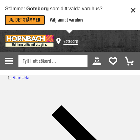
Stämmer
Göteborg
som ditt valda varuhus?
JA, DET STÄMMER
Välj annat varuhus
Göteborg
Startsida