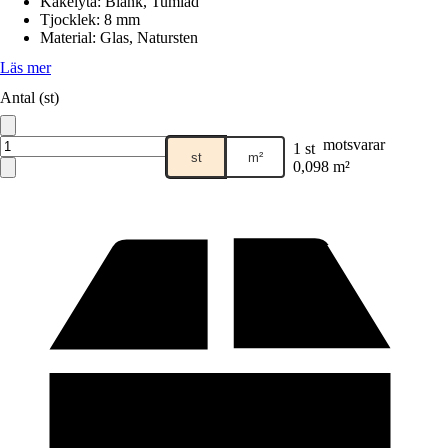
Kakelyta
:
Blank, Tumlad
Tjocklek
:
8 mm
Material
:
Glas, Natursten
Läs mer
Antal (st)
motsvarar
1 st
st
m²
0,098 m²