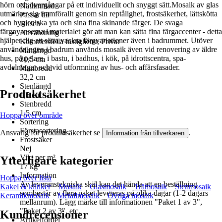
hörn och övergångar på ett individuellt och snyggt sätt.Mosaik av glas
Nätlimmad
utmärker sig framförallt genom sin reptålighet, frostsäkerhet, lättskötta
Passar till
och hygieniska yta och sina fina skinande färger. De svaga
Dusch
färgnyanserna i materialet gör att man kan sätta fina färgaccenter - detta
Användning
hjälper dig att sätta vackra färgvariationer även i badrummet. Utöver
Kommersiella fastigheter, Privat
användningen i badrum används mosaik även vid renovering av äldre
Mattlängd
hus, på pelare, i bastu, i badhus, i kök, på idrottscentra, spa-
30,5 cm
avdelningar och vid utformning av hus- och affärsfasader.
Mattbredd
32,2 cm
Stenlängd
Produktsäkerhet
1,5 cm
Stenbredd
1,5 cm
Hoppa över område
Sortering
Förstasortering
Ansvarig för produktsäkerhet se
.
Information från tillverkaren
Frostsäker
Nej
Vikt per m²
Ytterligare kategorier
17 kg
Information
Hoppa över lista
Av leveranstekniska skäl kan det hända att en beställning
Kakel & klinker
Mosaik
Glasmosaik
Trämosaik
Stenmosaik
sombestår av flera paket levereras på olika dagar (1-2 dagars
Keramikmosaik
Metallmosaik
Övriga mosaik
mellanrum). Lägg märke till informationen "Paket 1 av 3",
"Paket 2 av 3", etc.
Kundrecensioner
Artikelfördel