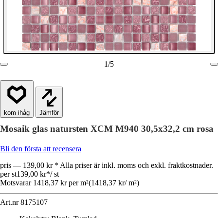
1
/
5
Jämför
Mosaik glas natursten XCM M940 30,5x32,2 cm rosa
Bli den första att recensera
pris — 139,00 kr * Alla priser är inkl. moms och exkl. fraktkostnader.
per st
139,00 kr
*
/
st
Motsvarar 1418,37 kr per m²
(
1418,37 kr
/
m²
)
Art.nr
8175107