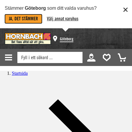
Stämmer
Göteborg
som ditt valda varuhus?
JA, DET STÄMMER
Välj annat varuhus
Göteborg
Startsida