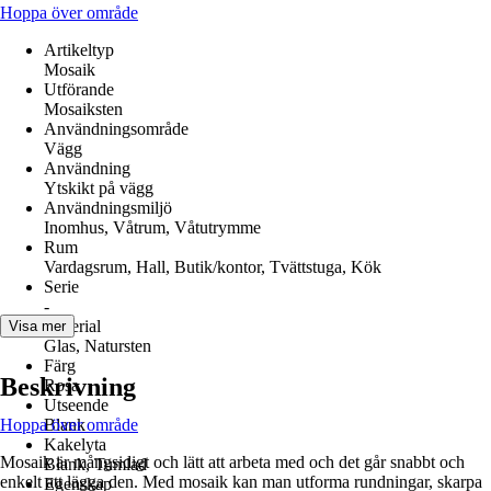
Hoppa över område
Artikeltyp
Mosaik
Utförande
Mosaiksten
Användningsområde
Vägg
Användning
Ytskikt på vägg
Användningsmiljö
Inomhus, Våtrum, Våtutrymme
Rum
Vardagsrum, Hall, Butik/kontor, Tvättstuga, Kök
Serie
-
Material
Visa mer
Glas, Natursten
Färg
Beskrivning
Rosa
Utseende
Hoppa över område
Blank
Kakelyta
Mosaik är mångsidigt och lätt att arbeta med och det går snabbt och
Blank, Tumlad
enkelt att lägga den. Med mosaik kan man utforma rundningar, skarpa
Egenskap