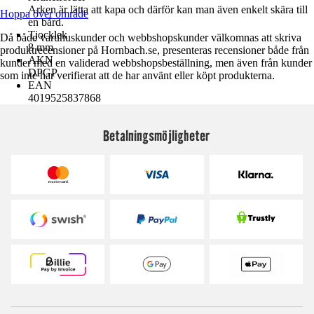
Arken är lätta att kapa och därför kan man även enkelt skära till
Hoppa över område
en bård.
Tjocklek
Då både varuhuskunder och webbshopskunder välkomnas att skriva
8 mm
produktrecensioner på Hornbach.se, presenteras recensioner både från
AKN
kunder med en validerad webbshopsbeställning, men även från kunder
DPGP
som inte har verifierat att de har använt eller köpt produkterna.
EAN
4019525837868
Betalningsmöjligheter