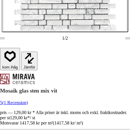
1
/
2
Jämför
Mosaik glas sten mix vit
5
(1 Recension)
pris — 129,00 kr * Alla priser är inkl. moms och exkl. fraktkostnader.
per st
129,00 kr
*
/
st
Motsvarar 1417,58 kr per m²
(
1417,58 kr
/
m²
)