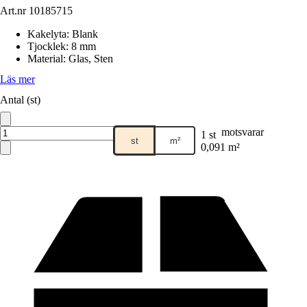
Art.nr
10185715
Kakelyta
:
Blank
Tjocklek
:
8 mm
Material
:
Glas, Sten
Läs mer
Antal (st)
motsvarar
1 st
st
m²
0,091 m²