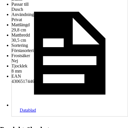
Passar till
Dusch
Användning
Privat
Mattlängd
29,8 cm
Mattbredd
30,5 cm
Sortering
Förstasortering
Frostsäker
Nej
Tjocklek
8 mm
EAN
4306517446062
Datablad