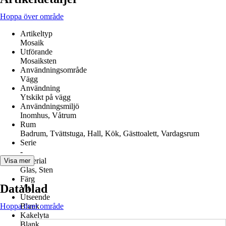
Hoppa över område
Artikeltyp
Mosaik
Utförande
Mosaiksten
Användningsområde
Vägg
Användning
Ytskikt på vägg
Användningsmiljö
Inomhus, Våtrum
Rum
Badrum, Tvättstuga, Hall, Kök, Gästtoalett, Vardagsrum
Serie
-
Material
Visa mer
Glas, Sten
Färg
Datablad
Vit
Utseende
Hoppa över område
Blank
Kakelyta
Blank