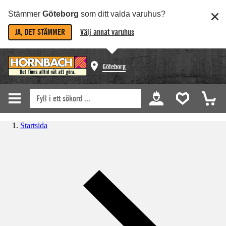
Stämmer
Göteborg
som ditt valda varuhus?
JA, DET STÄMMER
Välj annat varuhus
Göteborg
Startsida