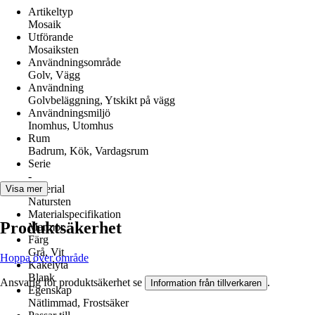
Artikeltyp
Mosaik
Utförande
Mosaiksten
Användningsområde
Golv, Vägg
Användning
Golvbeläggning, Ytskikt på vägg
Användningsmiljö
Inomhus, Utomhus
Rum
Badrum, Kök, Vardagsrum
Serie
-
Material
Visa mer
Natursten
Materialspecifikation
Produktsäkerhet
Marmor
Färg
Grå, Vit
Hoppa över område
Kakelyta
Blank
Ansvarig för produktsäkerhet se
.
Information från tillverkaren
Egenskap
Nätlimmad, Frostsäker