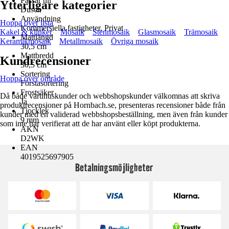
Passar till
Ytterligare kategorier
Dusch
Användning
Hoppa över lista
Kommersiella fastigheter, Privat
Kakel & klinker
Mosaik
Stenmosaik
Glasmosaik
Trämosaik
Mattlängd
Keramikmosaik
Metallmosaik
Övriga mosaik
30,5 cm
Mattbredd
Kundrecensioner
30,5 cm
Sortering
Hoppa över område
Förstasortering
Frostsäker
Då både varuhuskunder och webbshopskunder välkomnas att skriva
Ja
produktrecensioner på Hornbach.se, presenteras recensioner både från
Tjocklek
kunder med en validerad webbshopsbeställning, men även från kunder
9 mm
som inte har verifierat att de har använt eller köpt produkterna.
AKN
D2WK
EAN
4019525697905
Betalningsmöjligheter