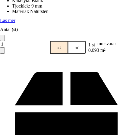
Kakelyta
:
Blank
Tjocklek
:
9 mm
Material
:
Natursten
Läs mer
Antal (st)
motsvarar
1 st
st
m²
0,093 m²