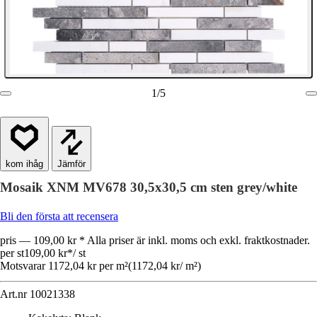
1
/
5
Jämför
Mosaik XNM MV678 30,5x30,5 cm sten grey/white
Bli den första att recensera
pris — 109,00 kr * Alla priser är inkl. moms och exkl. fraktkostnader.
per st
109,00 kr
*
/
st
Motsvarar 1172,04 kr per m²
(
1172,04 kr
/
m²
)
Art.nr
10021338