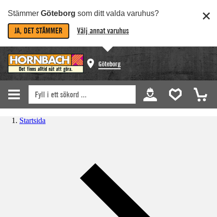
Stämmer
Göteborg
som ditt valda varuhus?
JA, DET STÄMMER
Välj annat varuhus
Göteborg
Startsida