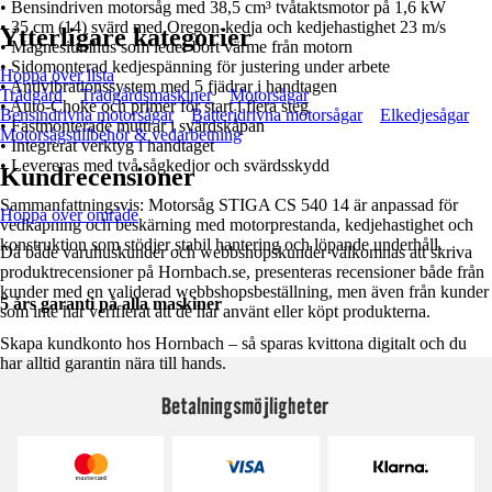
• Bensindriven motorsåg med 38,5 cm³ tvåtaktsmotor på 1,6 kW
• 35 cm (14) svärd med Oregon-kedja och kedjehastighet 23 m/s
Ytterligare kategorier
• Magnesiumhus som leder bort värme från motorn
• Sidomonterad kedjespänning för justering under arbete
Hoppa över lista
• Antivibrationssystem med 5 fjädrar i handtagen
Trädgård
Trädgårdsmaskiner
Motorsågar
• Auto-Choke och primer för start i flera steg
Bensindrivna motorsågar
Batteridrivna motorsågar
Elkedjesågar
• Fastmonterade muttrar i svärdskåpan
Motorsågstillbehör & vedarbetning
• Integrerat verktyg i handtaget
• Levereras med två sågkedjor och svärdsskydd
Kundrecensioner
Sammanfattningsvis: Motorsåg STIGA CS 540 14 är anpassad för
Hoppa över område
vedkapning och beskärning med motorprestanda, kedjehastighet och
konstruktion som stödjer stabil hantering och löpande underhåll.
Då både varuhuskunder och webbshopskunder välkomnas att skriva
produktrecensioner på Hornbach.se, presenteras recensioner både från
kunder med en validerad webbshopsbeställning, men även från kunder
5 års garanti på alla maskiner
som inte har verifierat att de har använt eller köpt produkterna.
Skapa kundkonto hos Hornbach – så sparas kvittona digitalt och du
har alltid garantin nära till hands.
Betalningsmöjligheter