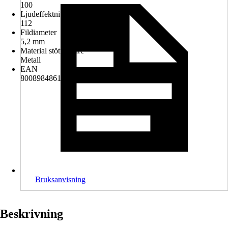
100
Ljudeffektnivå (LWA)
112
Fildiameter
5,2 mm
Material stötfångare
Metall
EAN
8008984861077
Bruksanvisning
Beskrivning