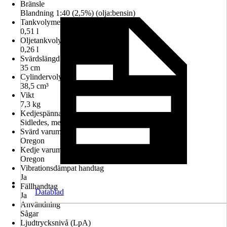
Bränsle
Blandning 1:40 (2,5%) (olja:bensin)
Tankvolymer
0,51 l
Oljetankvolym
0,26 l
Svärdslängd
35 cm
Cylindervolym
38,5 cm³
Vikt
7,3 kg
Kedjespännare
Sidledes, med verktyg.
Svärd varumärke
Oregon
Kedje varumärke
Oregon
Vibrationsdämpat handtag
Ja
Fällhandtag
Datablad
Ja
Användning
Sågar
Ljudtrycksnivå (LpA)