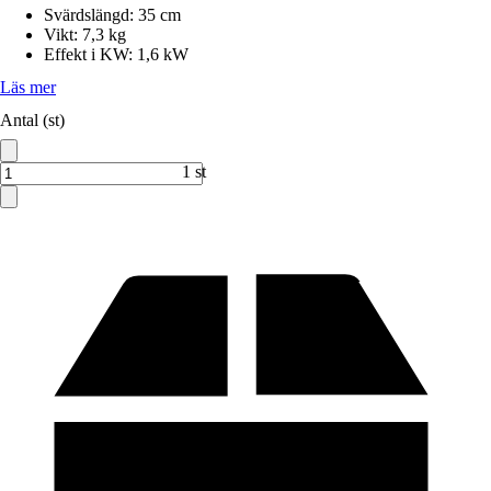
Svärdslängd
:
35 cm
Vikt
:
7,3 kg
Effekt i KW
:
1,6 kW
Läs mer
Antal (st)
1 st