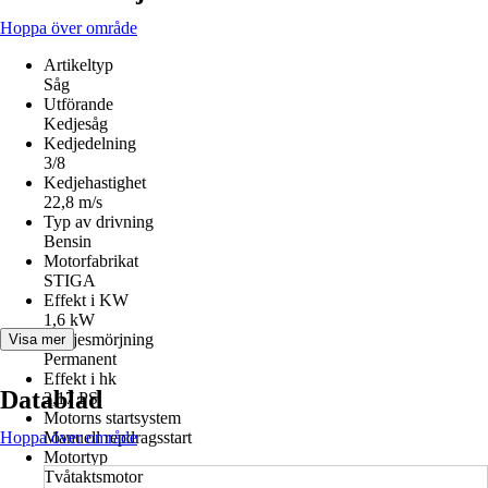
Hoppa över område
Artikeltyp
Såg
Utförande
Kedjesåg
Kedjedelning
3/8
Kedjehastighet
22,8 m/s
Typ av drivning
Bensin
Motorfabrikat
STIGA
Effekt i KW
1,6 kW
Kedjesmörjning
Visa mer
Permanent
Effekt i hk
Datablad
2,17 PS
Motorns startsystem
Hoppa över område
Manuell repdragsstart
Motortyp
Tvåtaktsmotor