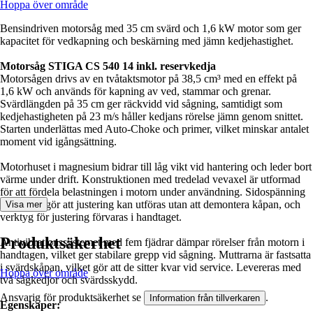
Hoppa över område
Bensindriven motorsåg med 35 cm svärd och 1,6 kW motor som ger
kapacitet för vedkapning och beskärning med jämn kedjehastighet.
Motorsåg STIGA CS 540 14 inkl. reservkedja
Motorsågen drivs av en tvåtaktsmotor på 38,5 cm³ med en effekt på
1,6 kW och används för kapning av ved, stammar och grenar.
Svärdlängden på 35 cm ger räckvidd vid sågning, samtidigt som
kedjehastigheten på 23 m/s håller kedjans rörelse jämn genom snittet.
Starten underlättas med Auto-Choke och primer, vilket minskar antalet
moment vid igångsättning.
Motorhuset i magnesium bidrar till låg vikt vid hantering och leder bort
värme under drift. Konstruktionen med tredelad vevaxel är utformad
för att fördela belastningen i motorn under användning. Sidospänning
av kedjan gör att justering kan utföras utan att demontera kåpan, och
Visa mer
verktyg för justering förvaras i handtaget.
Produktsäkerhet
Antivibrationssystemet med fem fjädrar dämpar rörelser från motorn i
handtagen, vilket ger stabilare grepp vid sågning. Muttrarna är fastsatta
i svärdskåpan, vilket gör att de sitter kvar vid service. Levereras med
Hoppa över område
två sågkedjor och svärdsskydd.
Ansvarig för produktsäkerhet se
.
Information från tillverkaren
Egenskaper: