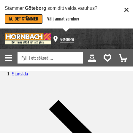
Stämmer
Göteborg
som ditt valda varuhus?
JA, DET STÄMMER
Välj annat varuhus
Göteborg
Startsida