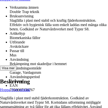
Verksamma ämnen
Double Trap teknik
Bruksanvisning
Slagfälla i plast med stabil och kraftig fjäderkonstruktion.
Effektiv och hygienisk fälla som enkelt laddas med många olika
beten. Godkänd av Naturvårdsverket med Typnr S8.
Artikeltyp
Biomekaniska fällor
Utförande
Avskräckare
Passar till
Mus
Användning
Bekämpning mot skadedjur i hemmet
Användningsområde
Visa mer
Garage, Vardagsrum
Användningsperiod
Beskrivning
Året runt
EAN
Hoppa över område
7350007336767
Slagfälla i plast med stabil fjäderkonstruktion. Godkänd av
Naturvårdsverket med Typnr S8. Kortsidans utformning möjliggör
sammansättning av två fällor för att öka fällans effektivitet. Använd