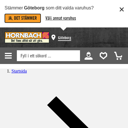
Stämmer
Göteborg
som ditt valda varuhus?
JA, DET STÄMMER
Välj annat varuhus
Göteborg
Startsida