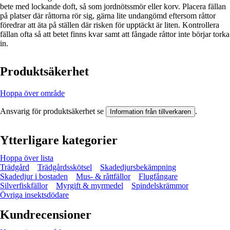
bete med lockande doft, så som jordnötssmör eller korv. Placera fällan
på platser där råttorna rör sig, gärna lite undangömd eftersom råttor
föredrar att äta på ställen där risken för upptäckt är liten. Kontrollera
fällan ofta så att betet finns kvar samt att fångade råttor inte börjar torka
in.
Produktsäkerhet
Hoppa över område
Ansvarig för produktsäkerhet se
.
Information från tillverkaren
Ytterligare kategorier
Hoppa över lista
Trädgård
Trädgårdsskötsel
Skadedjursbekämpning
Skadedjur i bostaden
Mus- & råttfällor
Flugfångare
Silverfiskfällor
Myrgift & myrmedel
Spindelskrämmor
Övriga insektsdödare
Kundrecensioner