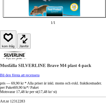
1
/
1
Jämför
Musfälla SILVERLINE Brave M4 plast 4-pack
Bli den första att recensera
pris — 69,90 kr * Alla priser är inkl. moms och exkl. fraktkostnader.
per Paket
69,90 kr
*
/
Paket
Motsvarar 17,48 kr per st
(
17,48 kr
/
st
)
Art.nr
12312283