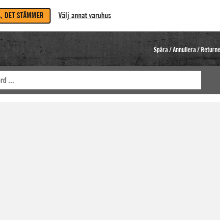
A, DET STÄMMER
Välj annat varuhus
Spåra / Annullera / Return