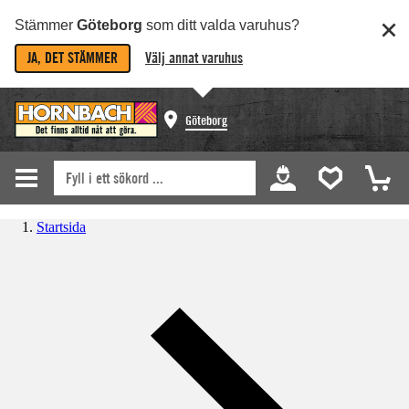
Stämmer
Göteborg
som ditt valda varuhus?
JA, DET STÄMMER
Välj annat varuhus
Göteborg
Startsida