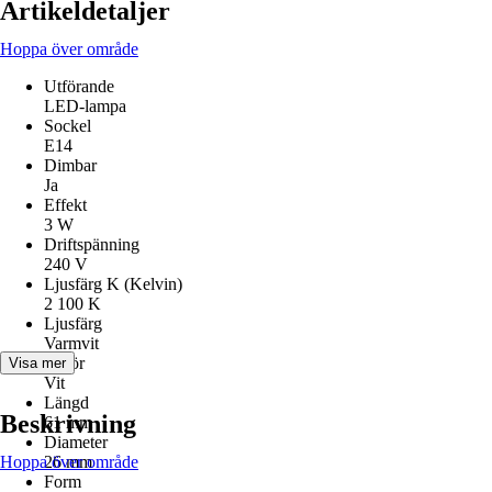
Artikeldetaljer
Hoppa över område
Utförande
LED-lampa
Sockel
E14
Dimbar
Ja
Effekt
3 W
Driftspänning
240 V
Ljusfärg K (Kelvin)
2 100 K
Ljusfärg
Varmvit
Kulör
Visa mer
Vit
Längd
Beskrivning
61 mm
Diameter
Hoppa över område
26 mm
Form