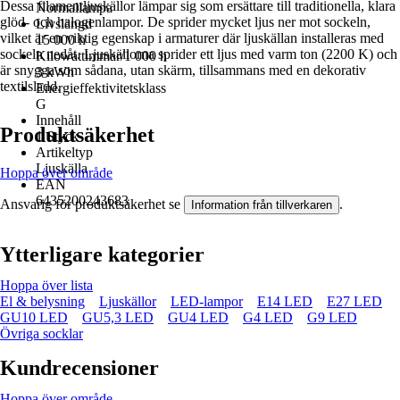
Dessa filamentljuskällor lämpar sig som ersättare till traditionella, klara
Normallampa
glöd- och halogenlampor. De sprider mycket ljus ner mot sockeln,
Livslängd
vilket är en viktig egenskap i armaturer där ljuskällan installeras med
15 000 h
sockeln nedåt. Ljuskällorna sprider ett ljus med varm ton (2200 K) och
Kilowattimmar/1 000 h
är snygga som sådana, utan skärm, tillsammans med en dekorativ
3 kWh
textilsladd.
Energieffektivitetsklass
G
Innehåll
Produktsäkerhet
1 Styck
Artikeltyp
Ljuskälla
Hoppa över område
EAN
6435200243683
Ansvarig för produktsäkerhet se
.
Information från tillverkaren
Ytterligare kategorier
Hoppa över lista
El & belysning
Ljuskällor
LED-lampor
E14 LED
E27 LED
GU10 LED
GU5,3 LED
GU4 LED
G4 LED
G9 LED
Övriga socklar
Kundrecensioner
Hoppa över område