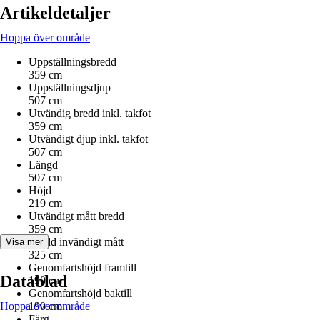
Artikeldetaljer
Hoppa över område
Uppställningsbredd
359 cm
Uppställningsdjup
507 cm
Utvändig bredd inkl. takfot
359 cm
Utvändigt djup inkl. takfot
507 cm
Längd
507 cm
Höjd
219 cm
Utvändigt mått bredd
359 cm
Bredd invändigt mått
Visa mer
325 cm
Genomfartshöjd framtill
Datablad
190 cm
Genomfartshöjd baktill
Hoppa över område
190 cm
Färg