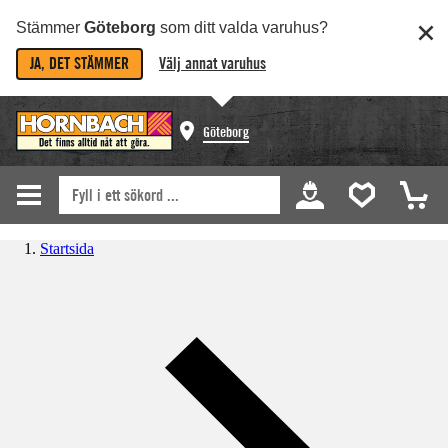
Stämmer
Göteborg
som ditt valda varuhus?
JA, DET STÄMMER
Välj annat varuhus
Göteborg
Startsida