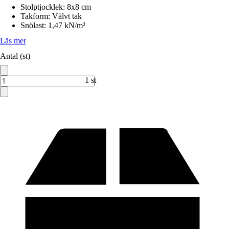
Stolptjocklek
:
8x8 cm
Takform
:
Välvt tak
Snölast
:
1,47 kN/m²
Läs mer
Antal (st)
1 st