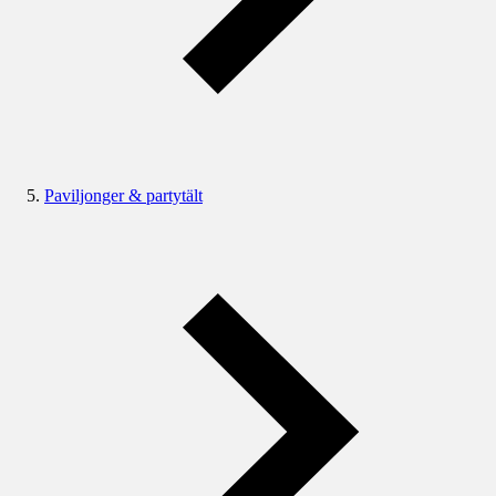
Paviljonger & partytält