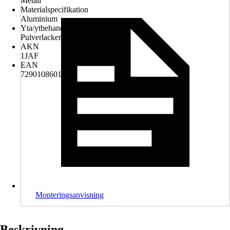
Metall
Materialspecifikation
Aluminium
Yta/ytbehandling
Pulverlackerad
AKN
1JAF
EAN
7290108601626
Monteringsanvisning
Beskrivning