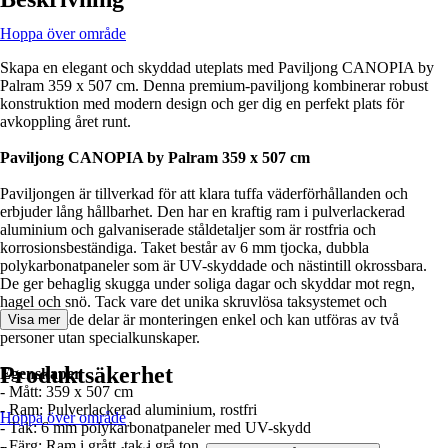
Hoppa över område
Skapa en elegant och skyddad uteplats med Paviljong CANOPIA by
Palram 359 x 507 cm. Denna premium-paviljong kombinerar robust
konstruktion med modern design och ger dig en perfekt plats för
avkoppling året runt.
Paviljong CANOPIA by Palram 359 x 507 cm
Paviljongen är tillverkad för att klara tuffa väderförhållanden och
erbjuder lång hållbarhet. Den har en kraftig ram i pulverlackerad
aluminium och galvaniserade ståldetaljer som är rostfria och
korrosionsbeständiga. Taket består av 6 mm tjocka, dubbla
polykarbonatpaneler som är UV-skyddade och nästintill okrossbara.
De ger behaglig skugga under soliga dagar och skyddar mot regn,
hagel och snö. Tack vare det unika skruvlösa taksystemet och
förmonterade delar är monteringen enkel och kan utföras av två
Visa mer
personer utan specialkunskaper.
Produktsäkerhet
Egenskaper
- Mått: 359 x 507 cm
- Ram: Pulverlackerad aluminium, rostfri
Hoppa över område
- Tak: 6 mm polykarbonatpaneler med UV-skydd
- Färg: Ram i grått, tak i grå ton