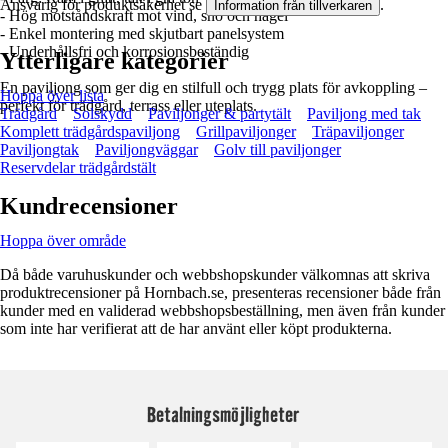
Ansvarig för produktsäkerhet se
.
Information från tillverkaren
- Hög motståndskraft mot vind, snö och hagel
- Enkel montering med skjutbart panelsystem
- Underhållsfri och korrosionsbeständig
Ytterligare kategorier
En paviljong som ger dig en stilfull och trygg plats för avkoppling –
Hoppa över lista
perfekt för trädgård, terrass eller uteplats.
Trädgård
Solskydd
Paviljonger & partytält
Paviljong med tak
Komplett trädgårdspaviljong
Grillpaviljonger
Träpaviljonger
Paviljongtak
Paviljongväggar
Golv till paviljonger
Reservdelar trädgårdstält
Kundrecensioner
Hoppa över område
Då både varuhuskunder och webbshopskunder välkomnas att skriva
produktrecensioner på Hornbach.se, presenteras recensioner både från
kunder med en validerad webbshopsbeställning, men även från kunder
som inte har verifierat att de har använt eller köpt produkterna.
Betalningsmöjligheter