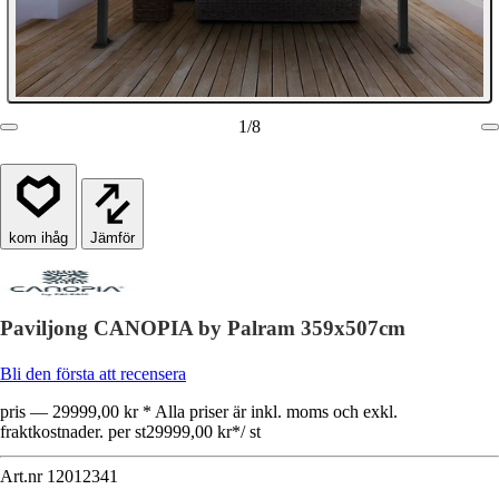
1
/
8
Jämför
Paviljong CANOPIA by Palram 359x507cm
Bli den första att recensera
pris — 29999,00 kr * Alla priser är inkl. moms och exkl.
fraktkostnader. per st
29999,00 kr
*
/
st
Art.nr
12012341