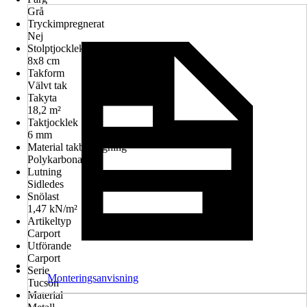
Grå
Tryckimpregnerat
Nej
Stolptjocklek
8x8 cm
Takform
Välvt tak
Takyta
18,2 m²
Taktjocklek
6 mm
Material takbeläggning
Polykarbonat
Lutning
Sidledes
Snölast
1,47 kN/m²
Artikeltyp
Carport
Utförande
Carport
Serie
Monteringsanvisning
Tucson
Material