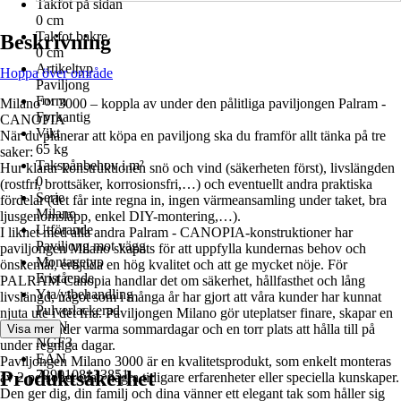
Takfot på sidan
0 cm
Takfot bakre
Beskrivning
0 cm
Artikeltyp
Hoppa över område
Paviljong
Form
Milano™ 3000 – koppla av under den pålitliga paviljongen Palram -
Fyrkantig
CANOPIA
Vikt
När du planerar att köpa en paviljong ska du framför allt tänka på tre
65 kg
saker:
Takspånbehov i m²
Hur klarar konstruktionen snö och vind (säkerheten först), livslängden
0
(rostfri, brottsäker, korrosionsfri,…) och eventuellt andra praktiska
Serie
fördelar (det får inte regna in, ingen värmeansamling under taket, bra
Milano
ljusgenomsläpp, enkel DIY-montering,…).
Utförande
I likhet med alla andra Palram - CANOPIA-konstruktioner har
Paviljong mot vägg
paviljongen Milano skapats för att uppfylla kundernas behov och
Montagetyp
önskemål, erbjuda en hög kvalitet och att ge mycket nöje. För
Fristående
PALRAM Canopia handlar det om säkerhet, hållfasthet och lång
Yta/ytbehandling
livslängd, något som i många år har gjort att våra kunder har kunnat
Pulverlackerad
njuta ute i det fria. Paviljongen Milano gör uteplatser finare, skapar en
AKN
sval oas under varma sommardagar och en torr plats att hålla till på
Visa mer
NGF3
under regniga dagar.
EAN
Paviljongen Milano 3000 är en kvalitetsprodukt, som enkelt monteras
Produktsäkerhet
7290108133851
av 2 personer utan några tidigare erfarenheter eller speciella kunskaper.
Den ger dig, din familj och dina vänner ett elegant tak som håller sig