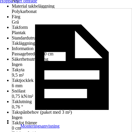
Hoppa över område
Nej
Material takbeläggning
Polykarbonat
Färg
Grå
Takform
Plantak
Standardutrustning
Takläggning
Information
Passagebredd: 210 cm
Säkerhetsutrustning
Ingen
Takyta
9,5 m²
Taktjocklek
6 mm
Snölast
0,75 kN/m²
Taklutning
0,76 °
Takspånbehov (paket med 3 m²)
Ingen
Takfot främre
Monteringsanvisning
0 cm