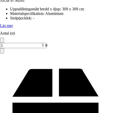
Art.nr
6736261
Uppställningsmått bredd x djup
:
309 x 309 cm
Materialspecifikation
:
Aluminium
Stolptjocklek
:
-
Läs mer
Antal (st)
1 st