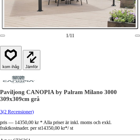
1
/
11
Jämför
Paviljong CANOPIA by Palram Milano 3000
309x309cm grå
3
(2 Recensioner)
pris — 14350,00 kr * Alla priser är inkl. moms och exkl.
fraktkostnader. per st
14350,00 kr
*
/
st