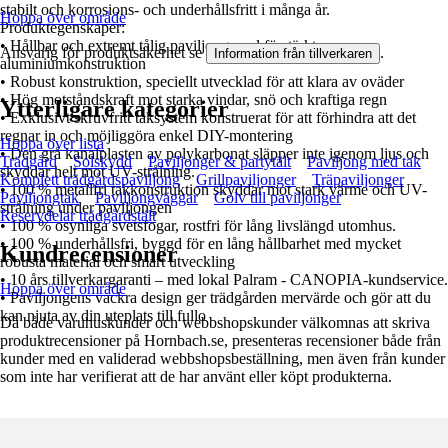
stabilt och korrosions- och underhållsfritt i många år.
Hoppa över område
Produktegenskaper:
• Hållbar och extremt tålig paviljong med förstärkt
Ansvarig för produktsäkerhet se
.
Information från tillverkaren
aluminiumkonstruktion
• Robust konstruktion, speciellt utvecklad för att klara av oväder
• Hög motståndskraft mot starka vindar, snö och kraftiga regn
Ytterligare kategorier
• Exklusivt skruvfritt taksystem konstruerat för att förhindra att det
regnar in och möjliggöra enkel DIY-montering
Hoppa över lista
• Den grå kanalplasten av polykarbonat släpper inte igenom ljus och
Trädgård
Solskydd
Paviljonger & partytält
Paviljong med tak
skyddar helt mot UV-strålning.
Komplett trädgårdspaviljong
Grillpaviljonger
Träpaviljonger
• 100 % metallfri takkonstruktion skyddar mot stark värme och UV-
Paviljongtak
Paviljongväggar
Golv till paviljonger
strålning under paviljongen
Reservdelar trädgårdstält
• 100 % osynliga svetsfogar, rostfri för lång livslängd utomhus.
• 100 % underhållsfri, byggd för en lång hållbarhet med mycket
Kundrecensioner
robusta material och smart utveckling
• 10 års tillverkargaranti – med lokal Palram - CANOPIA-kundservice.
Hoppa över område
• Paviljongens vackra design ger trädgården mervärde och gör att du
kan njuta av din uteplats till fullo
Då både varuhuskunder och webbshopskunder välkomnas att skriva
produktrecensioner på Hornbach.se, presenteras recensioner både från
kunder med en validerad webbshopsbeställning, men även från kunder
som inte har verifierat att de har använt eller köpt produkterna.