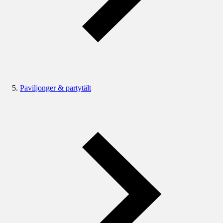
Paviljonger & partytält