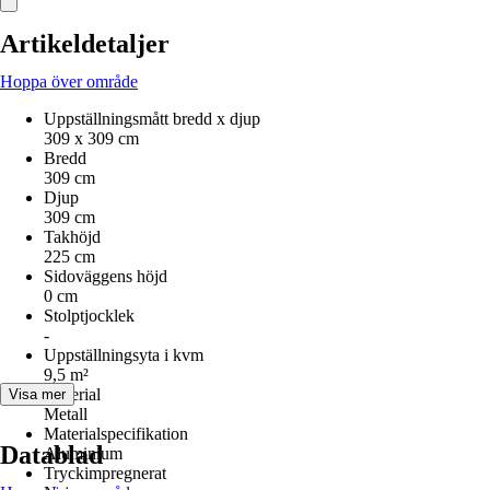
Artikeldetaljer
Hoppa över område
Uppställningsmått bredd x djup
309 x 309 cm
Bredd
309 cm
Djup
309 cm
Takhöjd
225 cm
Sidoväggens höjd
0 cm
Stolptjocklek
-
Uppställningsyta i kvm
9,5 m²
Material
Visa mer
Metall
Materialspecifikation
Datablad
Aluminium
Tryckimpregnerat