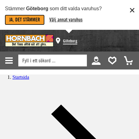
Stämmer
Göteborg
som ditt valda varuhus?
JA, DET STÄMMER
Välj annat varuhus
Göteborg
Startsida